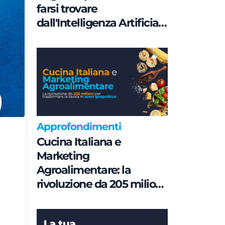
farsi trovare
dall'Intelligenza Artificiale
è una questione di
Governance e non di
parole chiave
Approfondimenti
Cucina Italiana e
Marketing
Agroalimentare: la
rivoluzione da 205 milioni
per trasformare la tavola
in asset geopolitico