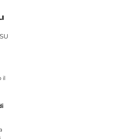
I
 SU
 il
di
a
i