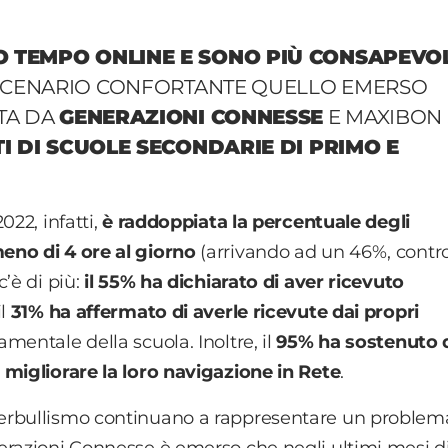
 TEMPO ONLINE E SONO PIÙ CONSAPEVOL
 SCENARIO CONFORTANTE QUELLO EMERSO
TA DA
GENERAZIONI CONNESSE
E MAXIBON
I DI SCUOLE SECONDARIE DI PRIMO E
022, infatti,
è raddoppiata la percentuale degli
eno di 4 ore al giorno
(arrivando ad un 46%, contro
’è di più:
il 55% ha dichiarato di aver ricevuto
il
31% ha affermato di averle ricevute dai propri
mentale della scuola. Inoltre, il
95% ha sostenuto 
 migliorare la loro navigazione in Rete
.
berbullismo continuano a rappresentare un problem
erazioni Connesse è emerso che negli ultimi mesi d