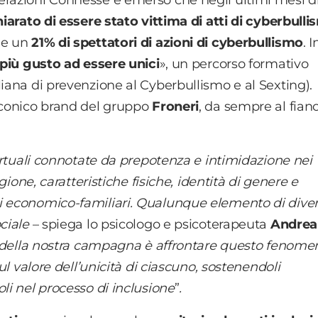
hiarato di essere stato vittima di atti di cyberbull
i
e un
21% di spettatori di azioni di cyberbullismo
. I
 più gusto ad essere unici
», un percorso formativo
liana di prevenzione al Cyberbullismo e al Sexting).
 iconico brand del gruppo
Froneri
, da sempre al fian
virtuali connotate da prepotenza e intimidazione nei
igione, caratteristiche fisiche, identità di genere e
ni economico-familiari. Qualunque elemento di diver
ociale
– spiega
lo psicologo e psicoterapeuta
Andrea
 della nostra campagna è affrontare questo fenome
sul valore dell’unicità di ciascuno, sostenendoli
li nel processo di inclusione
”
.