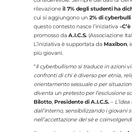
rilevazione
il 7% degli studenti ha dic
cui si aggiungono un
2% di cyberbull
questo contesto nasce l’iniziativa «
C’è
promosso da
A.I.C.S.
(Associazione Ita
L’iniziativa è supportata da
Maxibon
,
più giovani.
“
Il cyberbullismo si traduce in azioni 
confronti di chi è diverso per etnia, rel
orientamento sessuale o
per situazio
diventa un pretesto per l’esclusione s
Bilotto
,
Presidente di A.I.C.S.
–
L’idea
dall’interno, sensibilizzando i giovani 
nell’accettazione del sé e coinvolgendo