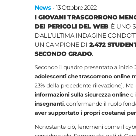
News
13 Ottobre 2022
-
I GIOVANI TRASCORRONO MENO
DEI PERICOLI DEL WEB
. È UNO
DALL’ULTIMA INDAGINE CONDOT
UN CAMPIONE DI
2.472 STUDENT
SECONDO GRADO
.
Secondo il quadro presentato a inizio 2
adolescenti che trascorrono online m
23% della precedente rilevazione). Ma c
informazioni sulla sicurezza online
e 
insegnanti
, confermando il ruolo fonda
aver supportato i propri coetanei per
Nonostante ciò, fenomeni come il cy
considerevole. Sempre dai dati di Gen