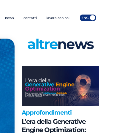
news
contatti
lavora con noi
altre
news
Approfondimenti
L'era della Generative
Engine Optimization: