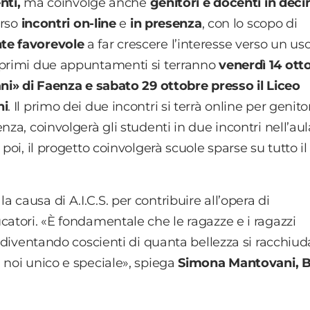
nti,
ma coinvolge anche
genitori e docenti in deci
erso
incontri on-line
e
in presenza
,
con
lo scopo di
nte favorevole
a far crescere l’interesse verso un us
 primi due appuntamenti si terranno
venerdì 14 ott
ani» di Faenza e sabato 29 ottobre presso il Liceo
ni
. Il primo dei due incontri si terrà online per genito
nza, coinvolgerà gli studenti in due incontri nell’aul
poi, il progetto coinvolgerà scuole sparse su tutto il
causa di A.I.C.S. per contribuire all’opera di
atori. «
È
fondamentale che le ragazze e i ragazzi
, diventando coscienti di quanta bellezza si racchiud
 noi unico e speciale», spiega
Simona Mantovani, 