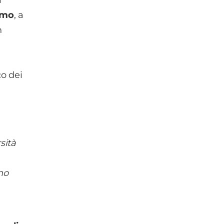
ismo
, a
n
co dei
sità
no