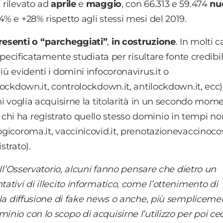
 rilevato ad
aprile
e
maggio
, con 66.313 e 59.474
nu
4% e +28% rispetto agli stessi mesi del 2019.
resenti o “parcheggiati”
,
in costruzione
. In molti ca
a specificatamente studiata per risultare fonte credibi
iù evidenti i domini infocoronavirus.it o
llockdown.it, controlockdown.it, antilockdown.it, ecc)
chi voglia acquisirne la titolarità in un secondo mom
chi ha registrato quello stesso dominio in tempi no
ogicoroma.it, vaccinicovid.it, prenotazionevaccinocovi
strato).
dell’Osservatorio, alcuni fanno pensare che dietro un
tativi di illecito informatico, come l’ottenimento di
, la diffusione di fake news o anche, più semplicemen
inio con lo scopo di acquisirne l’utilizzo per poi ced