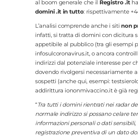
al boom generale che il
Registro .it
ha
domini .it in tutto
: rispettivamente +4
L’analisi comprende anche i siti
non p
infatti, si tratta di domini con dicitur
appetibile al pubblico (tra gli esempi p
infosulcoronavirus.it, o ancora controi
indirizzi dal potenziale interesse per 
dovendo rivolgersi necessariamente a 
sospetti (anche qui, esempi: testsierol
addirittura iononmivaccino.it è già regi
“
Tra tutti i domini rientrati nei radar 
normale indirizzo si possano celare ten
informazioni personali o dati sensibili
registrazione preventiva di un dato dom