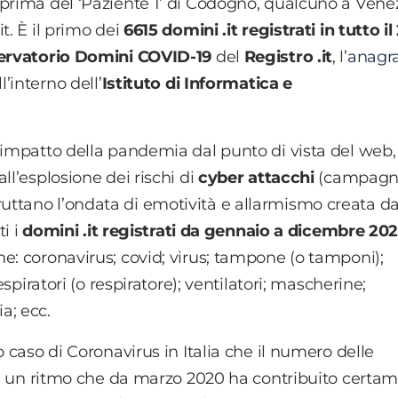
 prima del ‘Paziente 1’ di Codogno, qualcuno a Vene
t. È il primo dei
6615 domini .it registrati in tutto i
ervatorio Domini COVID-19
del
Registro .it
, l’
anagr
l’interno dell’
Istituto di Informatica e
’impatto della pandemia dal punto di vista del web,
ll’esplosione dei rischi di
cyber attacchi
(campagn
ttano l’ondata di emotività e allarmismo creata da
ti i
domini .it registrati da gennaio a dicembre 20
e: coronavirus; covid; virus; tampone (o tamponi);
espiratori (o respiratore); ventilatori; mascherine;
a; ecc.
o caso di Coronavirus in Italia che il numero delle
con un ritmo che da marzo 2020 ha contribuito certa