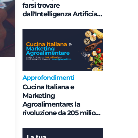
farsi trovare
dall'Intelligenza Artificiale
è una questione di
Governance e non di
parole chiave
Approfondimenti
Cucina Italiana e
Marketing
Agroalimentare: la
rivoluzione da 205 milioni
per trasformare la tavola
in asset geopolitico