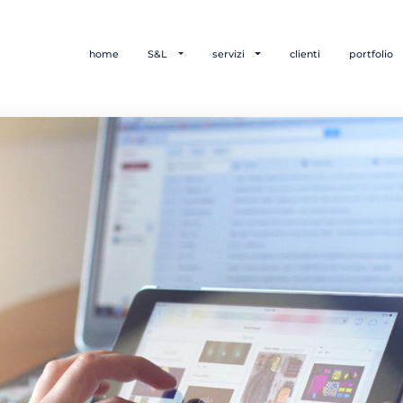
home
S&L
servizi
clienti
portfolio