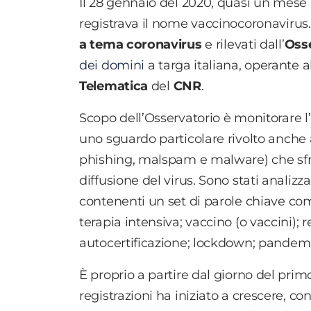
Il 28 gennaio del 2020, quasi un mese
registrava il nome vaccinocoronavirus.i
a tema coronavirus
e rilevati dall’
Oss
dei domini
a targa italiana, operante al
Telematica
del
CNR
.
Scopo dell’Osservatorio è monitorare l
uno sguardo particolare rivolto anche a
phishing, malspam e malware) che sfru
diffusione del virus. Sono stati analizza
contenenti un set di parole chiave com
terapia intensiva; vaccino (o vaccini); r
autocertificazione; lockdown; pandemi
È proprio a partire dal giorno del prim
registrazioni ha iniziato a crescere, 