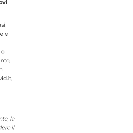
ovi
si,
le e
 o
ento,
n
d.it,
te, la
ere il