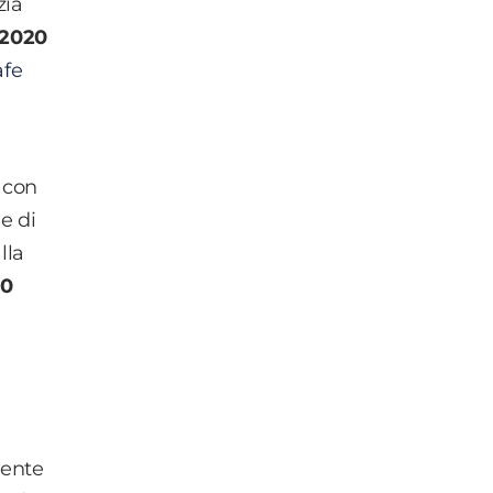
zia
l 2020
afe
 con
e di
lla
20
mente