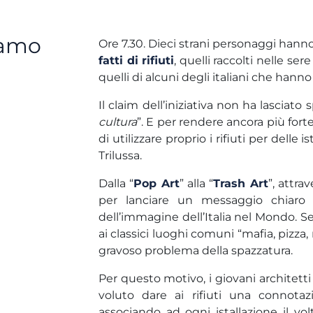
iamo
Ore 7.30. Dieci strani personaggi hanno
fatti di rifiuti
, quelli raccolti nelle s
quelli di alcuni degli italiani che han
Il claim dell’iniziativa non ha lasciato 
cultura
”. E per rendere ancora più fort
di utilizzare proprio i rifiuti per delle i
Trilussa.
Dalla “
Pop Art
” alla “
Trash Art
”, attra
per lanciare un messaggio chiaro 
dell’immagine dell’Italia nel Mondo. Se 
ai classici luoghi comuni “mafia, pizza,
gravoso problema della spazzatura.
Per questo motivo, i giovani architetti
voluto dare ai rifiuti una connotaz
associando ad ogni istallazione il v