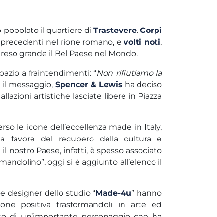
 popolato il quartiere di
Trastevere
.
Corpi
ere precedenti nel rione romano, e
volti noti
,
no reso grande il Bel Paese nel Mondo.
spazio a fraintendimenti: “
Non rifiutiamo la
e il messaggio,
Spencer & Lewis
ha deciso
stallazioni artistiche lasciate libere in Piazza
verso le icone dell’eccellenza made in Italy,
a favore del recupero della cultura e
il nostro Paese, infatti, è spesso associato
 mandolino”, oggi si è aggiunto all’elenco il
 e designer dello studio “
Made-4u
” hanno
ione positiva trasformandoli in arte ed
olto di un’importante personaggio che ha