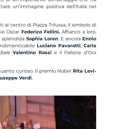
ttare un’immagine positiva dell’Italia nel
i al centro di Piazza Trilussa, il simbolo di
mio Oscar
Federico Fellini.
Affianco a loro,
 splendida
Sophia Loren
. E ancora
Ennio
’indimenticabile
Luciano Pavarotti
,
Carla
diale
Valentino Rossi
e il Pallone d’Oro
 quanto curioso. Il premio Nobel
Rita Levi-
iuseppe Verdi
.