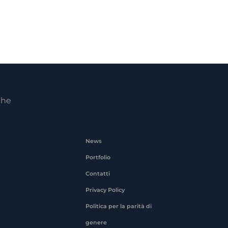
che
News
Portfolio
Contatti
Privacy Policy
Politica per la parità di
genere