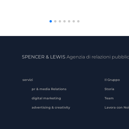
SPENCER & LEWIS
Agenzia di relazioni pubbli
servizi
Il Gruppo
pr & media Relations
Storia
digital marketing
Team
advertising & creativity
Lavora con Noi