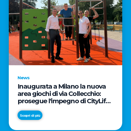
News
Inaugurata a Milano la nuova
area giochi di via Collecchio:
prosegue l'impegno di CityLife
e SmartCityLife per gli spazi
pubblici del Municipio 8
Scopri di più