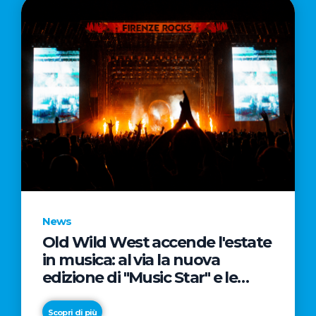
News
Old Wild West accende l'estate
in musica: al via la nuova
edizione di "Music Star" e le
prestigiose partnership con
Radio Italia e Live Nation
Scopri di più