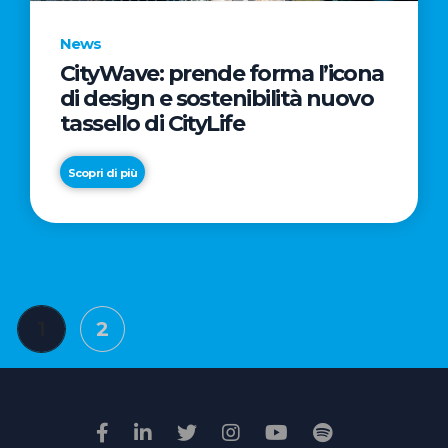
News
CityWave: prende forma l’icona
News
di design e sostenibilità nuovo
Premio
tassello di CityLife
Film
Impresa
Scopri di più
2026:
“Passione
Scopri di più
di
famiglia”
vince
il
Paginazione
1
2
voto
degli
della
articoli
giuria
popolare
online