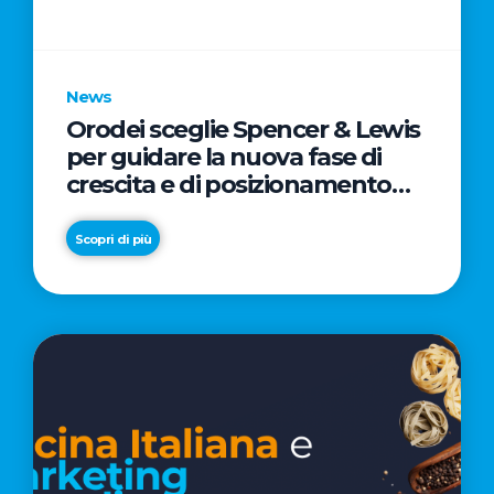
parole
chiave
News
Orodei sceglie Spencer & Lewis
per guidare la nuova fase di
crescita e di posizionamento
del brand
Scopri di più