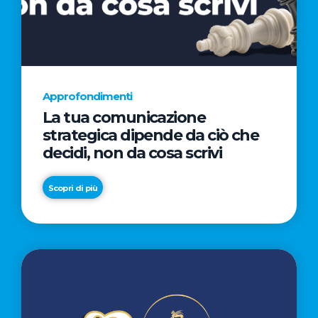
AL
CINEMA
NELLA
CAMPAGNA
DIRETTA
Approfondimenti
DAL
La tua comunicazione
REGISTA
strategica dipende da ciò che
PREMIO
decidi, non da cosa scrivi
OSCAR®
TAIKA
Scopri di più
WAITITI