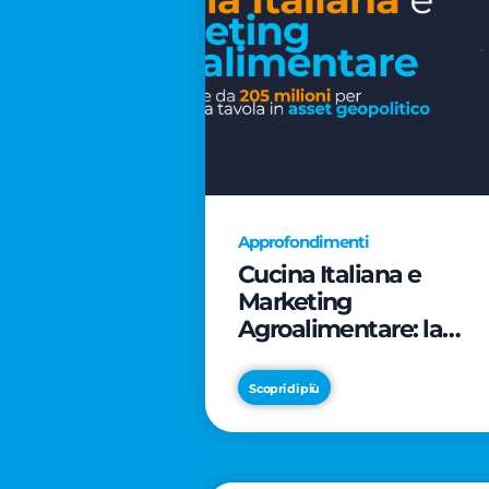
Approfondimenti
Cucina Italiana e
Marketing
Agroalimentare: la
rivoluzione da 205
milioni per trasformar
Scopri di più
la tavola in asset
geopolitico