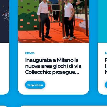
News
Inaugurata a Milano la
nuova area giochi di via
Collecchio: prosegue
l'impegno di CityLife e
e
SmartCityLife per gli
Scopri di più
spazi pubblici del
Municipio 8