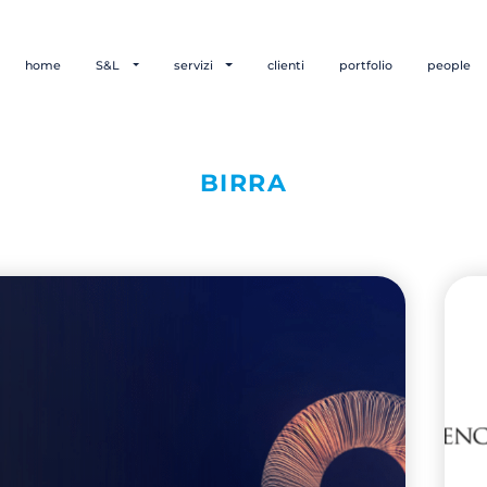
home
S&L
servizi
clienti
portfolio
people
BIRRA