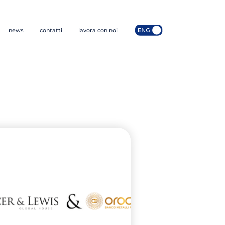
news
contatti
lavora con noi