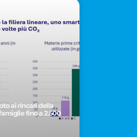
to ai rincari della
famiglie fino a 2.500