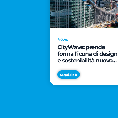
News
CityWave: prende
forma l’icona di design
e sostenibilità nuovo
tassello di CityLife
Scopri di più