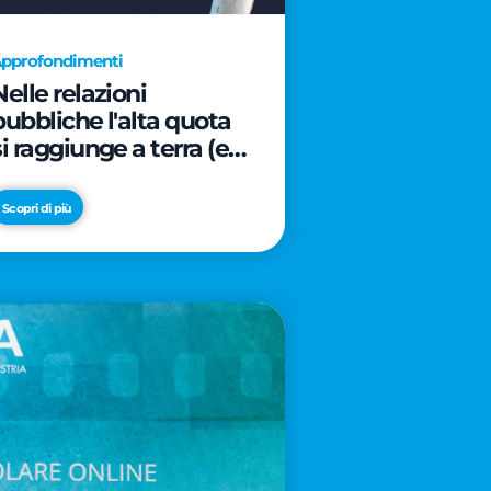
pprofondimenti
Nelle relazioni
pubbliche l'alta quota
si raggiunge a terra (e
davanti ad un caffè)
Scopri di più