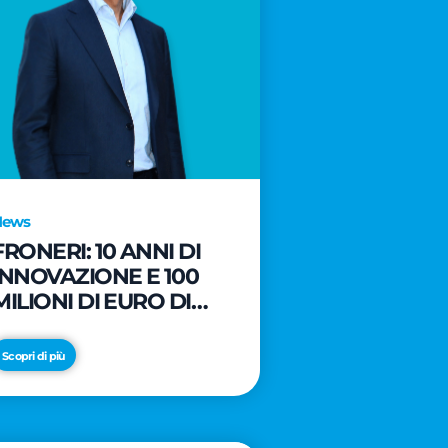
News
FRONERI: 10 ANNI DI
INNOVAZIONE E 100
MILIONI DI EURO DI
NUOVI INVESTIMENTI
PER LO SVILUPPO DEL
Scopri di più
MERCATO ITALIANO
DEL GELATO