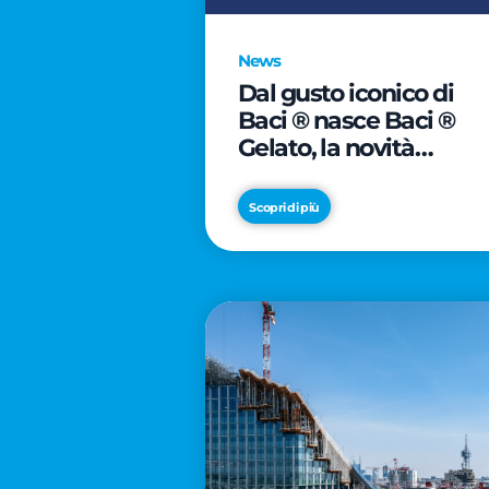
News
Dal gusto iconico di
Baci ® nasce Baci ®
Gelato, la novità
firmata Froneri
Scopri di più