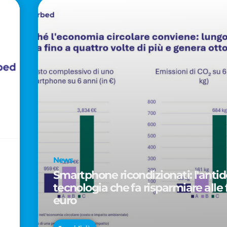
News
Smartphone ricondizionati: l'antido
tecnologia che fa risparmiare alle 
euro