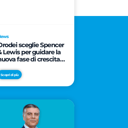
News
Orodei sceglie Spencer
& Lewis per guidare la
nuova fase di crescita e
di posizionamento del
brand
Scopri di più