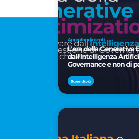
Approfondimenti
L'era della Generative 
dall'Intelligenza Artifi
Governance e non di p
Scopri di più