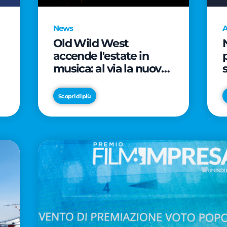
News
A
Old Wild West
accende l'estate in
musica: al via la nuova
edizione di "Music Star"
e le prestigiose
Scopri di più
partnership con Radio
Italia e Live Nation