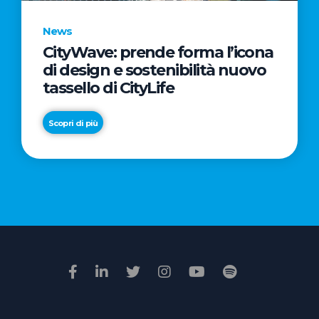
News
CityWave: prende forma l’icona
News
di design e sostenibilità nuovo
Premio
tassello di CityLife
Film
Impresa
Scopri di più
2026:
“Passione
Scopri di più
di
famiglia”
vince
il
voto
della
giuria
popolare
online