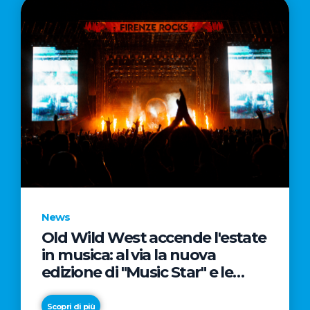
News
Old Wild West accende l'estate
in musica: al via la nuova
edizione di "Music Star" e le
prestigiose partnership con
Radio Italia e Live Nation
Scopri di più