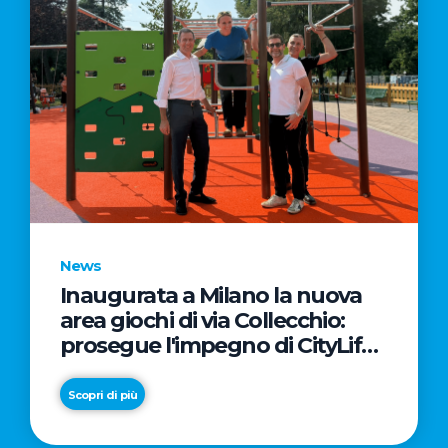
News
Inaugurata a Milano la nuova
area giochi di via Collecchio:
prosegue l'impegno di CityLife
e SmartCityLife per gli spazi
pubblici del Municipio 8
Scopri di più