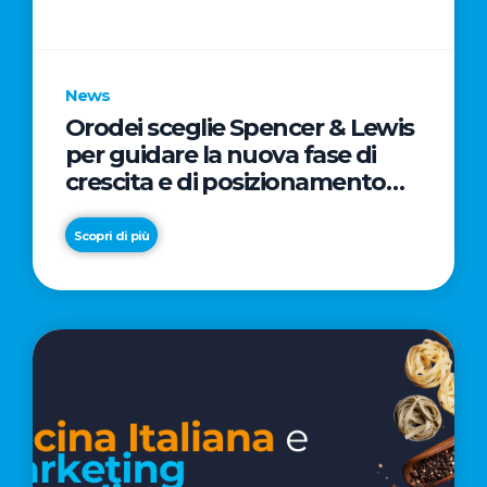
parole
chiave
News
Orodei sceglie Spencer & Lewis
per guidare la nuova fase di
crescita e di posizionamento
del brand
Scopri di più