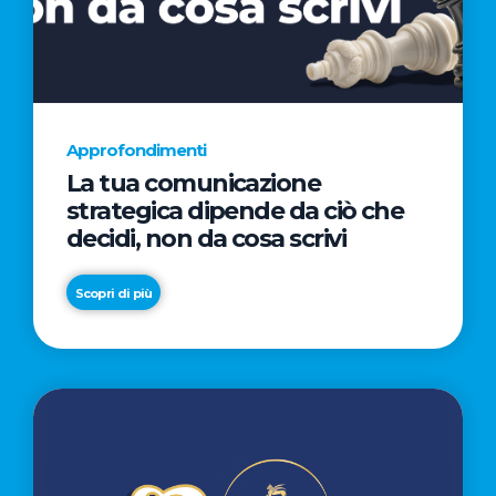
AL
CINEMA
NELLA
CAMPAGNA
DIRETTA
Approfondimenti
DAL
La tua comunicazione
REGISTA
strategica dipende da ciò che
PREMIO
decidi, non da cosa scrivi
OSCAR®
TAIKA
Scopri di più
WAITITI