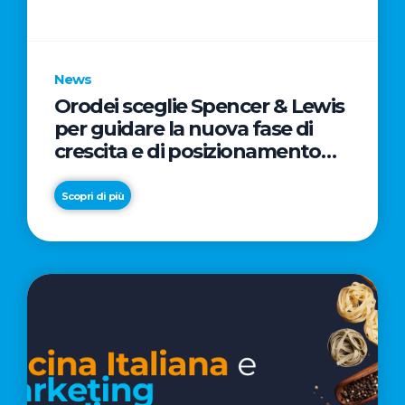
parole
chiave
News
Orodei sceglie Spencer & Lewis
per guidare la nuova fase di
crescita e di posizionamento
del brand
Scopri di più