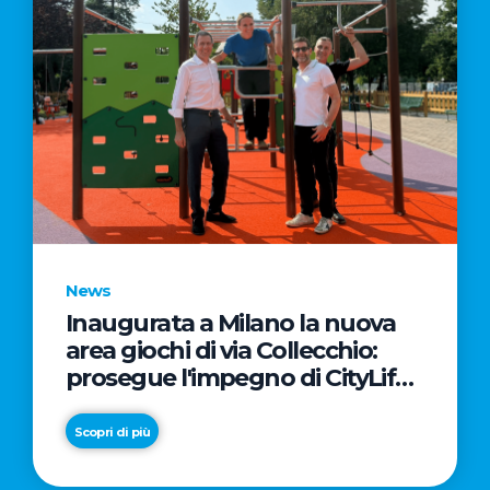
News
Inaugurata a Milano la nuova
area giochi di via Collecchio:
prosegue l'impegno di CityLife
e SmartCityLife per gli spazi
pubblici del Municipio 8
Scopri di più