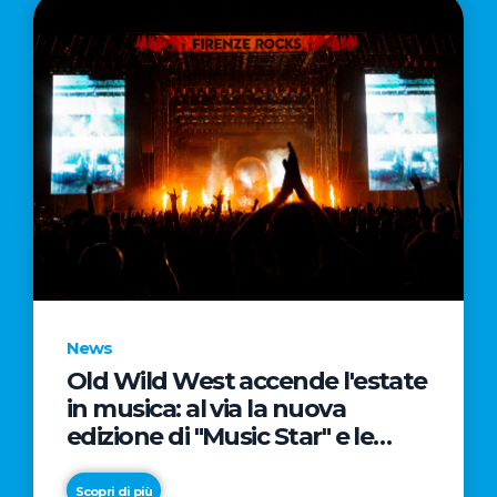
News
Old Wild West accende l'estate
in musica: al via la nuova
edizione di "Music Star" e le
prestigiose partnership con
Radio Italia e Live Nation
Scopri di più