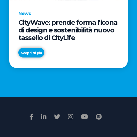
News
CityWave: prende forma l’icona
News
di design e sostenibilità nuovo
Premio
tassello di CityLife
Film
Impresa
Scopri di più
2026:
“Passione
Scopri di più
di
famiglia”
vince
il
voto
della
giuria
popolare
online