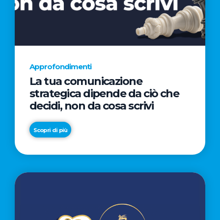
AL
CINEMA
NELLA
CAMPAGNA
DIRETTA
Approfondimenti
DAL
La tua comunicazione
REGISTA
strategica dipende da ciò che
PREMIO
decidi, non da cosa scrivi
OSCAR®
TAIKA
Scopri di più
WAITITI