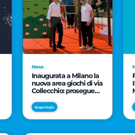
News
Inaugurata a Milano la
nuova area giochi di via
Collecchio: prosegue
l'impegno di CityLife e
e
SmartCityLife per gli
Scopri di più
spazi pubblici del
Municipio 8