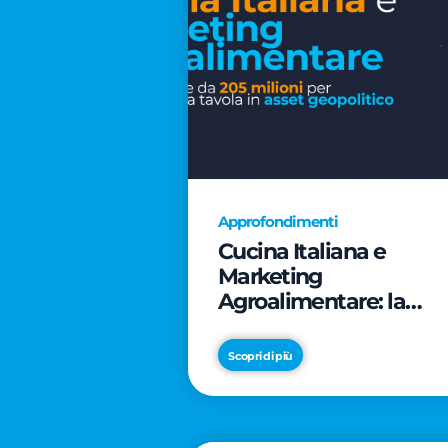
Approfondimenti
Cucina Italiana e
Marketing
Agroalimentare: la
rivoluzione da 205
milioni per trasformar
Scopri di più
la tavola in asset
geopolitico