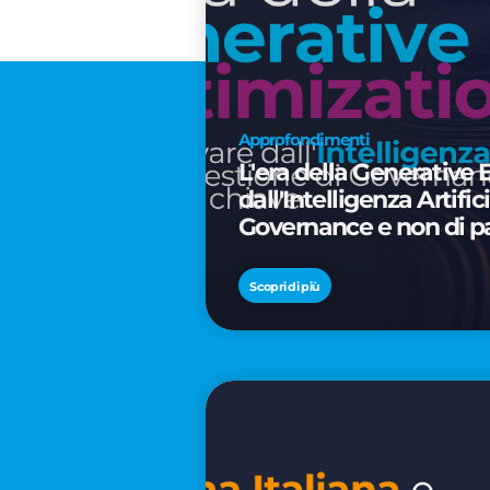
Approfondimenti
L'era della Generative 
dall'Intelligenza Artifi
Governance e non di p
Scopri di più