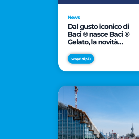
News
Dal gusto iconico di
Baci ® nasce Baci ®
Gelato, la novità
firmata Froneri
Scopri di più