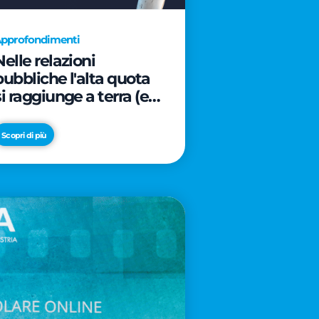
pprofondimenti
Nelle relazioni
pubbliche l'alta quota
si raggiunge a terra (e
davanti ad un caffè)
Scopri di più