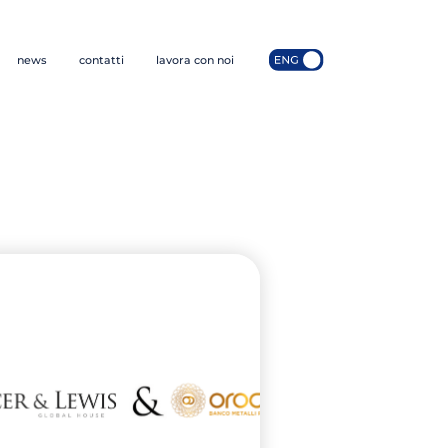
news
contatti
lavora con noi