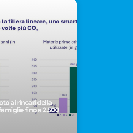
to ai rincari della
famiglie fino a 2.500