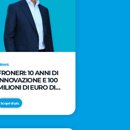
News
FRONERI: 10 ANNI DI
INNOVAZIONE E 100
MILIONI DI EURO DI
NUOVI INVESTIMENTI
PER LO SVILUPPO DEL
Scopri di più
MERCATO ITALIANO
DEL GELATO