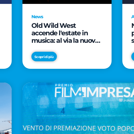
News
A
Old Wild West
accende l'estate in
musica: al via la nuova
edizione di "Music Star"
e le prestigiose
Scopri di più
partnership con Radio
Italia e Live Nation