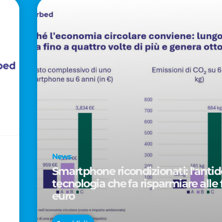
News
Smartphone ricondizionati: l'antido
tecnologia che fa risparmiare alle 
euro