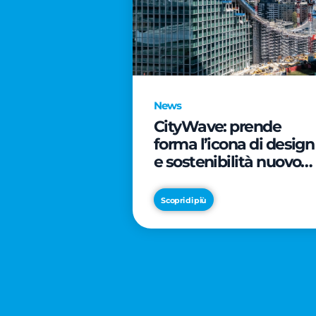
News
CityWave: prende
forma l’icona di design
e sostenibilità nuovo
tassello di CityLife
Scopri di più