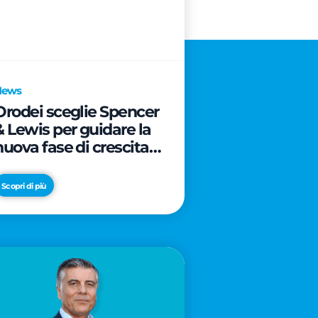
News
Orodei sceglie Spencer
& Lewis per guidare la
nuova fase di crescita e
di posizionamento del
brand
Scopri di più