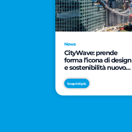
News
CityWave: prende
forma l’icona di design
e sostenibilità nuovo
tassello di CityLife
Scopri di più