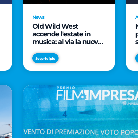
News
A
Old Wild West
accende l'estate in
musica: al via la nuova
edizione di "Music Star"
e le prestigiose
Scopri di più
partnership con Radio
Italia e Live Nation