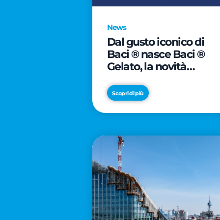
News
Dal gusto iconico di
Baci ® nasce Baci ®
Gelato, la novità
firmata Froneri
Scopri di più