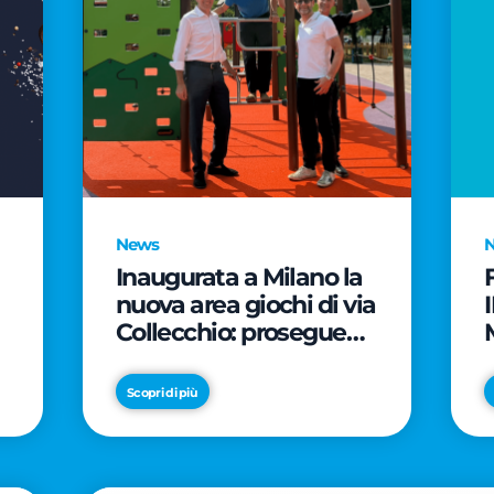
News
Inaugurata a Milano la
nuova area giochi di via
Collecchio: prosegue
l'impegno di CityLife e
e
SmartCityLife per gli
Scopri di più
spazi pubblici del
Municipio 8