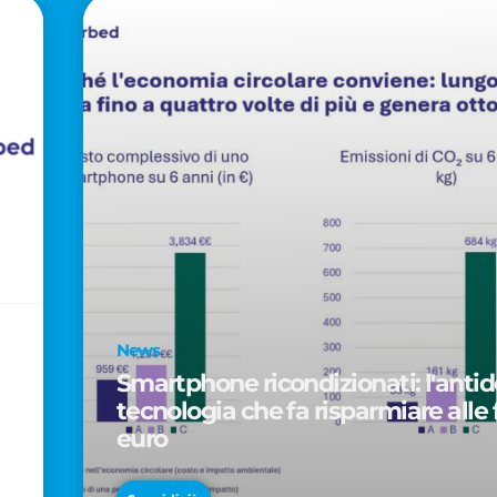
News
Smartphone ricondizionati: l'antido
tecnologia che fa risparmiare alle 
euro