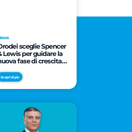
News
Orodei sceglie Spencer
& Lewis per guidare la
nuova fase di crescita e
di posizionamento del
brand
Scopri di più