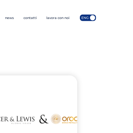
news
contatti
lavora con noi