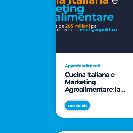
Approfondimenti
Cucina Italiana e
Marketing
Agroalimentare: la
rivoluzione da 205
milioni per trasformar
Scopri di più
la tavola in asset
geopolitico