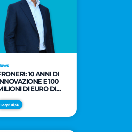
News
FRONERI: 10 ANNI DI
INNOVAZIONE E 100
MILIONI DI EURO DI
NUOVI INVESTIMENTI
PER LO SVILUPPO DEL
Scopri di più
MERCATO ITALIANO
DEL GELATO