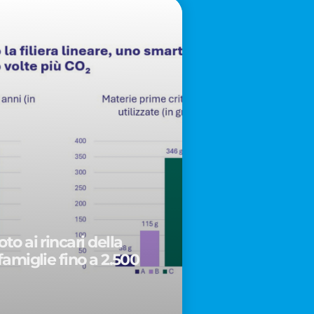
to ai rincari della
famiglie fino a 2.500