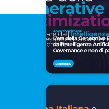
Approfondimenti
L'era della Generative 
dall'Intelligenza Artifi
Governance e non di p
Scopri di più