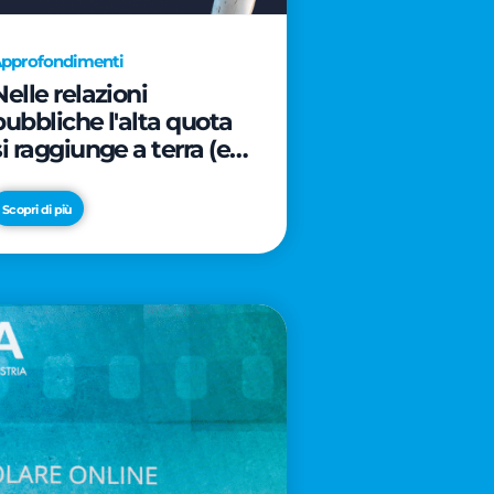
pprofondimenti
Nelle relazioni
pubbliche l'alta quota
si raggiunge a terra (e
davanti ad un caffè)
Scopri di più