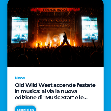
News
Old Wild West accende l'estate
in musica: al via la nuova
edizione di "Music Star" e le
prestigiose partnership con
Radio Italia e Live Nation
Scopri di più