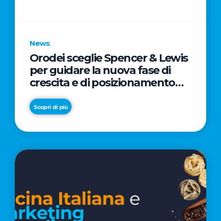
parole
chiave
News
Orodei sceglie Spencer & Lewis
per guidare la nuova fase di
crescita e di posizionamento
del brand
Scopri di più