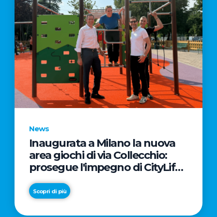
News
Inaugurata a Milano la nuova
area giochi di via Collecchio:
prosegue l'impegno di CityLife
e SmartCityLife per gli spazi
pubblici del Municipio 8
Scopri di più