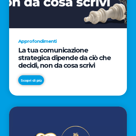
AL
CINEMA
NELLA
CAMPAGNA
DIRETTA
Approfondimenti
DAL
La tua comunicazione
REGISTA
strategica dipende da ciò che
PREMIO
decidi, non da cosa scrivi
OSCAR®
TAIKA
Scopri di più
WAITITI