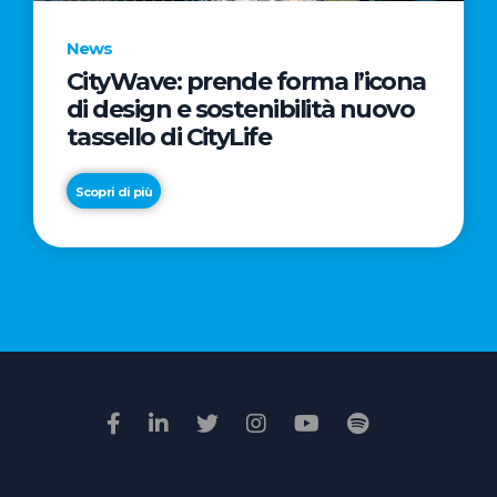
News
CityWave: prende forma l’icona
News
di design e sostenibilità nuovo
Premio
tassello di CityLife
Film
Impresa
Scopri di più
2026:
“Passione
Scopri di più
di
famiglia”
vince
il
voto
della
giuria
popolare
online