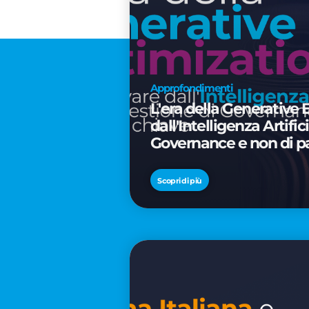
Approfondimenti
L'era della Generative 
dall'Intelligenza Artifi
Governance e non di p
Scopri di più