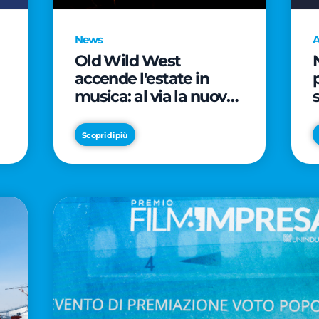
News
A
Old Wild West
accende l'estate in
musica: al via la nuova
edizione di "Music Star"
e le prestigiose
Scopri di più
partnership con Radio
Italia e Live Nation