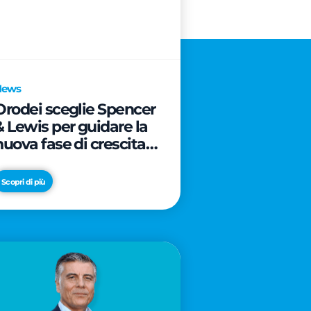
News
Orodei sceglie Spencer
& Lewis per guidare la
nuova fase di crescita e
di posizionamento del
brand
Scopri di più