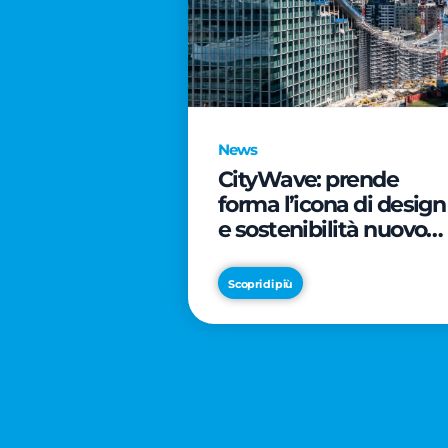
News
CityWave: prende
forma l’icona di design
e sostenibilità nuovo
tassello di CityLife
Scopri di più