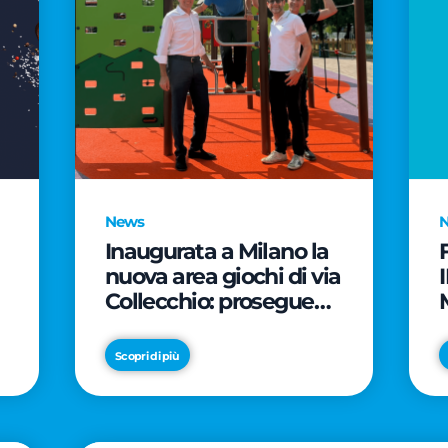
News
Inaugurata a Milano la
nuova area giochi di via
Collecchio: prosegue
l'impegno di CityLife e
e
SmartCityLife per gli
Scopri di più
spazi pubblici del
Municipio 8