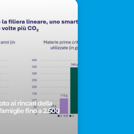
to ai rincari della
famiglie fino a 2.500