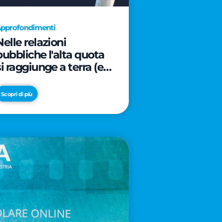
pprofondimenti
Nelle relazioni
pubbliche l'alta quota
si raggiunge a terra (e
davanti ad un caffè)
Scopri di più