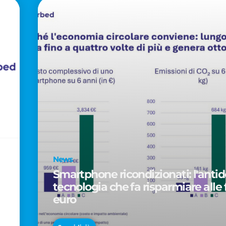
News
Smartphone ricondizionati: l'antido
tecnologia che fa risparmiare alle 
euro