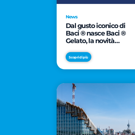
News
Dal gusto iconico di
Baci ® nasce Baci ®
Gelato, la novità
firmata Froneri
Scopri di più