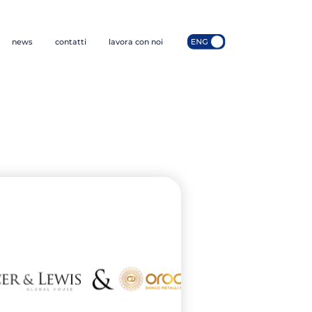
news
contatti
lavora con noi