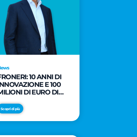
News
FRONERI: 10 ANNI DI
INNOVAZIONE E 100
MILIONI DI EURO DI
NUOVI INVESTIMENTI
PER LO SVILUPPO DEL
Scopri di più
MERCATO ITALIANO
DEL GELATO