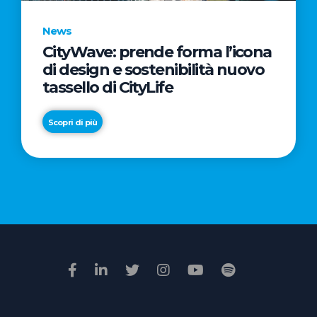
News
CityWave: prende forma l’icona
News
di design e sostenibilità nuovo
Premio
tassello di CityLife
Film
Impresa
Scopri di più
2026:
“Passione
Scopri di più
di
famiglia”
vince
il
voto
della
giuria
popolare
online