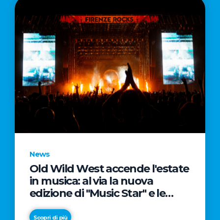
News
Old Wild West accende l'estate
in musica: al via la nuova
edizione di "Music Star" e le
prestigiose partnership con
Radio Italia e Live Nation
Scopri di più