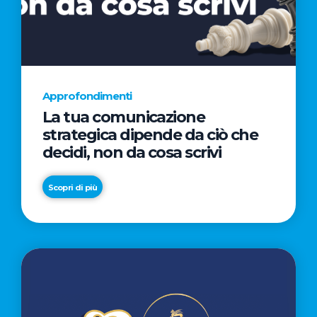
AL
CINEMA
NELLA
CAMPAGNA
DIRETTA
Approfondimenti
DAL
La tua comunicazione
REGISTA
strategica dipende da ciò che
PREMIO
decidi, non da cosa scrivi
OSCAR®
TAIKA
Scopri di più
WAITITI