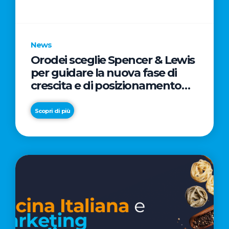
parole
chiave
News
Orodei sceglie Spencer & Lewis
per guidare la nuova fase di
crescita e di posizionamento
del brand
Scopri di più