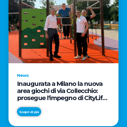
News
Inaugurata a Milano la nuova
area giochi di via Collecchio:
prosegue l'impegno di CityLife
e SmartCityLife per gli spazi
pubblici del Municipio 8
Scopri di più