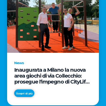
News
Inaugurata a Milano la nuova
area giochi di via Collecchio:
prosegue l'impegno di CityLife
e SmartCityLife per gli spazi
pubblici del Municipio 8
Scopri di più