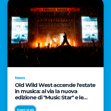
News
Old Wild West accende l'estate
in musica: al via la nuova
edizione di "Music Star" e le
prestigiose partnership con
Radio Italia e Live Nation
Scopri di più