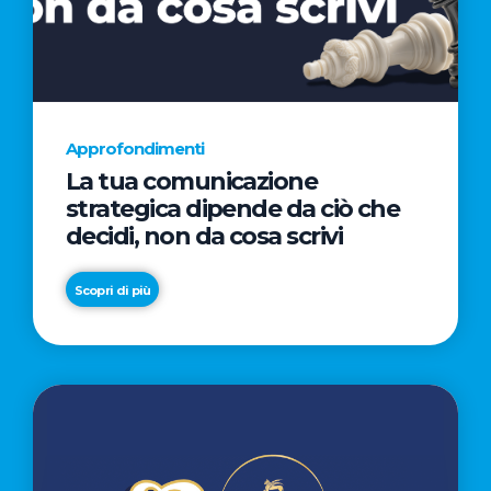
AL
CINEMA
NELLA
CAMPAGNA
DIRETTA
Approfondimenti
DAL
La tua comunicazione
REGISTA
strategica dipende da ciò che
PREMIO
decidi, non da cosa scrivi
OSCAR®
TAIKA
Scopri di più
WAITITI