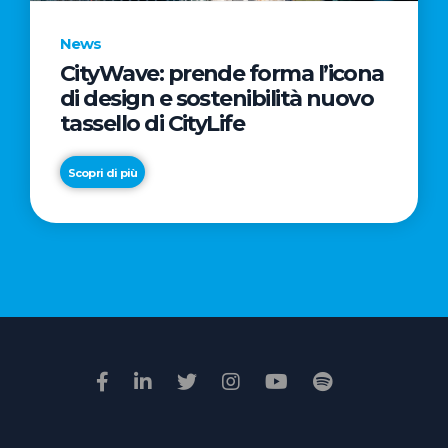
News
CityWave: prende forma l’icona
News
di design e sostenibilità nuovo
Premio
tassello di CityLife
Film
Impresa
Scopri di più
2026:
“Passione
Scopri di più
di
famiglia”
vince
il
voto
della
giuria
popolare
online