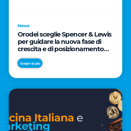
parole
chiave
News
Orodei sceglie Spencer & Lewis
per guidare la nuova fase di
crescita e di posizionamento
del brand
Scopri di più