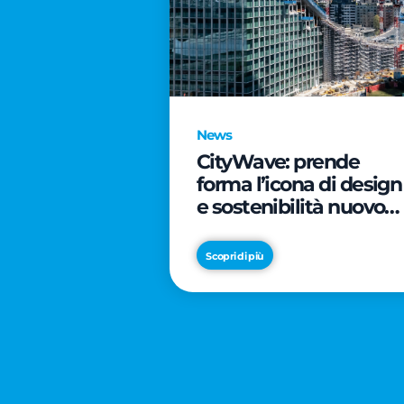
News
CityWave: prende
forma l’icona di design
e sostenibilità nuovo
tassello di CityLife
Scopri di più