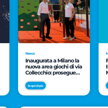
News
Inaugurata a Milano la
nuova area giochi di via
Collecchio: prosegue
l'impegno di CityLife e
e
SmartCityLife per gli
Scopri di più
spazi pubblici del
Municipio 8