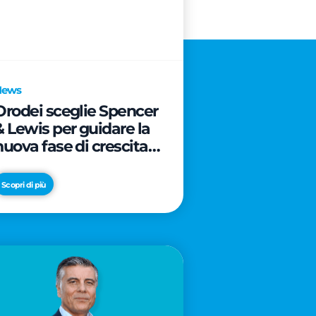
News
Orodei sceglie Spencer
& Lewis per guidare la
nuova fase di crescita e
di posizionamento del
brand
Scopri di più