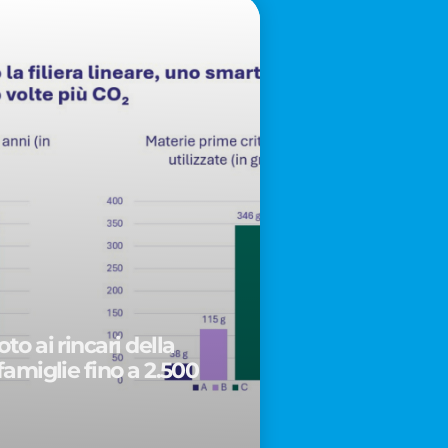
to ai rincari della
famiglie fino a 2.500