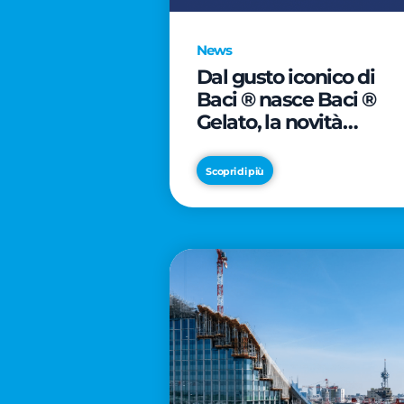
News
Dal gusto iconico di
Baci ® nasce Baci ®
Gelato, la novità
firmata Froneri
Scopri di più