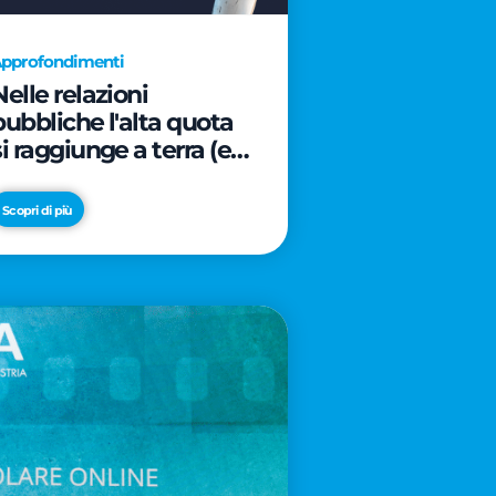
pprofondimenti
Nelle relazioni
pubbliche l'alta quota
si raggiunge a terra (e
davanti ad un caffè)
Scopri di più