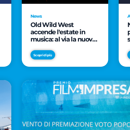
News
A
Old Wild West
accende l'estate in
musica: al via la nuova
edizione di "Music Star"
e le prestigiose
Scopri di più
partnership con Radio
Italia e Live Nation