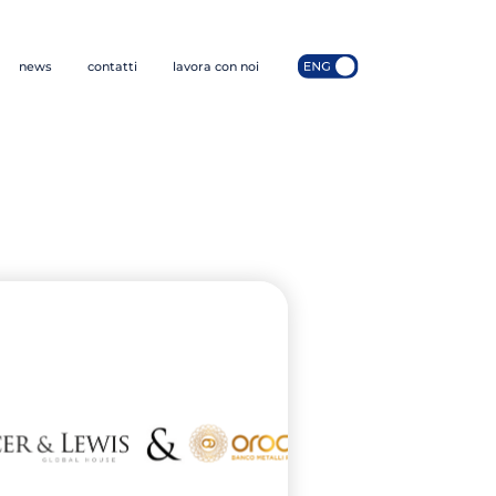
news
contatti
lavora con noi