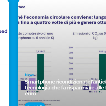
News
Smartphone ricondizionati: l'antido
tecnologia che fa risparmiare alle 
euro