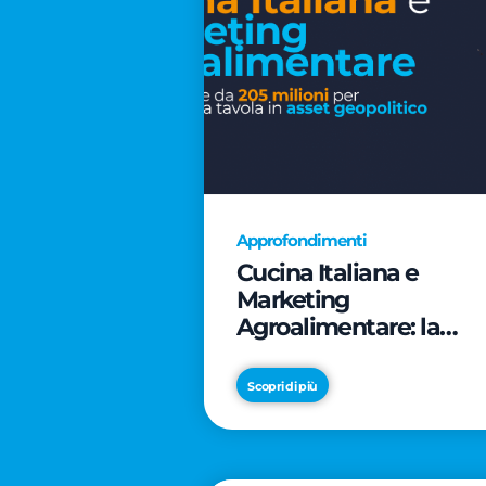
Approfondimenti
Cucina Italiana e
Marketing
Agroalimentare: la
rivoluzione da 205
milioni per trasformar
Scopri di più
la tavola in asset
geopolitico