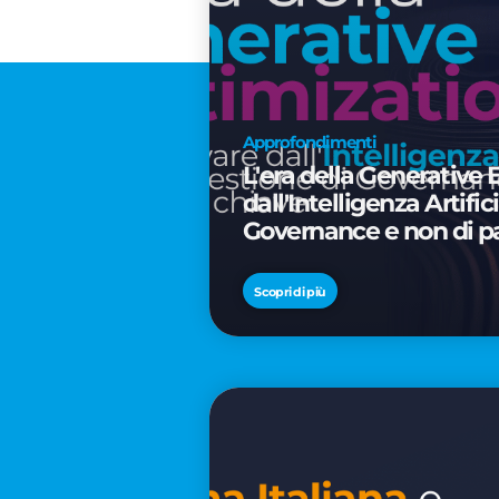
Approfondimenti
L'era della Generative 
dall'Intelligenza Artifi
Governance e non di p
Scopri di più