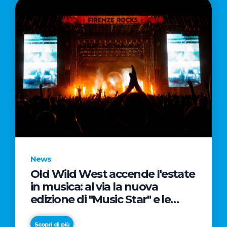
News
Old Wild West accende l'estate
in musica: al via la nuova
edizione di "Music Star" e le
prestigiose partnership con
Radio Italia e Live Nation
Scopri di più