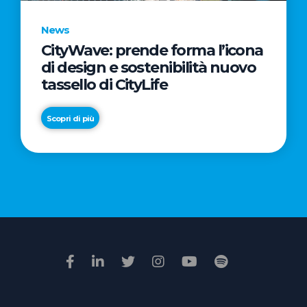
News
CityWave: prende forma l’icona
News
di design e sostenibilità nuovo
Premio
tassello di CityLife
Film
Impresa
Scopri di più
2026:
“Passione
Scopri di più
di
famiglia”
vince
il
voto
della
giuria
popolare
online