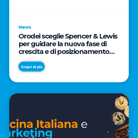
parole
chiave
News
Orodei sceglie Spencer & Lewis
per guidare la nuova fase di
crescita e di posizionamento
del brand
Scopri di più