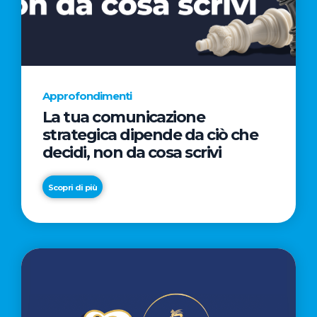
AL
CINEMA
NELLA
CAMPAGNA
DIRETTA
Approfondimenti
DAL
La tua comunicazione
REGISTA
strategica dipende da ciò che
PREMIO
decidi, non da cosa scrivi
OSCAR®
TAIKA
Scopri di più
WAITITI