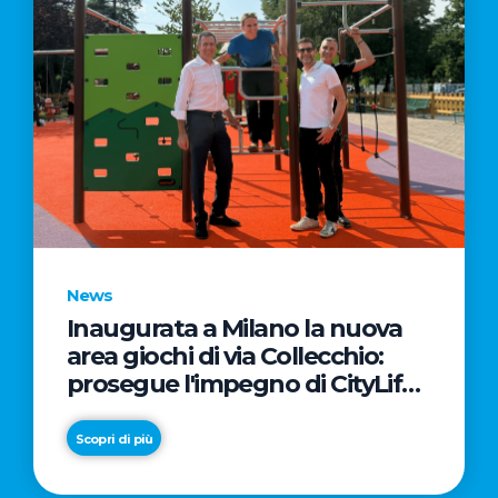
News
Inaugurata a Milano la nuova
area giochi di via Collecchio:
prosegue l'impegno di CityLife
e SmartCityLife per gli spazi
pubblici del Municipio 8
Scopri di più