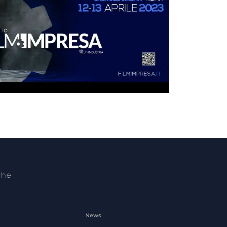
che
News