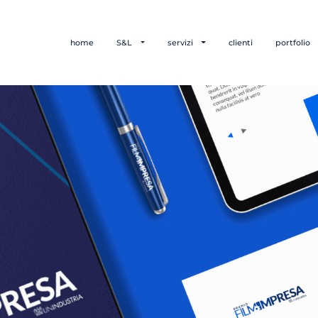
home
S&L
servizi
clienti
portfolio