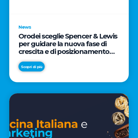
parole
chiave
News
Orodei sceglie Spencer & Lewis
per guidare la nuova fase di
crescita e di posizionamento
del brand
Scopri di più