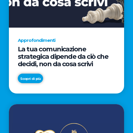
AL
CINEMA
NELLA
CAMPAGNA
DIRETTA
Approfondimenti
DAL
La tua comunicazione
REGISTA
strategica dipende da ciò che
PREMIO
decidi, non da cosa scrivi
OSCAR®
TAIKA
Scopri di più
WAITITI