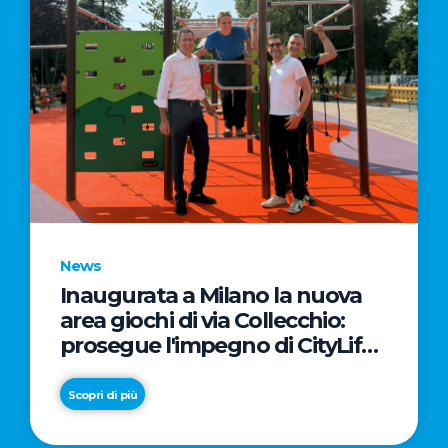
News
Inaugurata a Milano la nuova
area giochi di via Collecchio:
prosegue l'impegno di CityLife
e SmartCityLife per gli spazi
pubblici del Municipio 8
Scopri di più