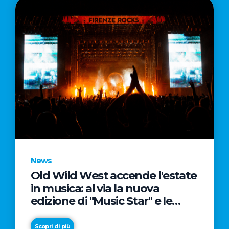
News
Old Wild West accende l'estate
in musica: al via la nuova
edizione di "Music Star" e le
prestigiose partnership con
Radio Italia e Live Nation
Scopri di più