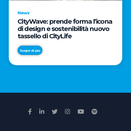
News
CityWave: prende forma l’icona
News
di design e sostenibilità nuovo
Premio
tassello di CityLife
Film
Impresa
Scopri di più
2026:
“Passione
Scopri di più
di
famiglia”
vince
il
voto
della
giuria
popolare
online