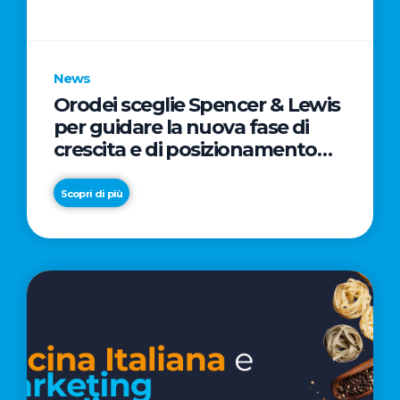
parole
chiave
News
Orodei sceglie Spencer & Lewis
per guidare la nuova fase di
crescita e di posizionamento
del brand
Scopri di più