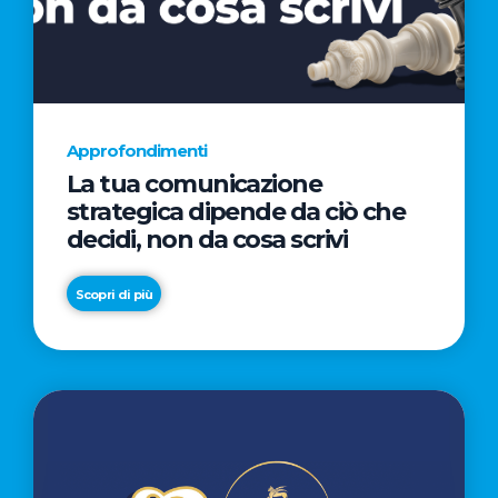
AL
CINEMA
NELLA
CAMPAGNA
DIRETTA
Approfondimenti
DAL
La tua comunicazione
REGISTA
strategica dipende da ciò che
PREMIO
decidi, non da cosa scrivi
OSCAR®
TAIKA
Scopri di più
WAITITI