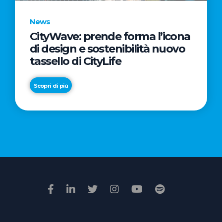
News
CityWave: prende forma l’icona
News
di design e sostenibilità nuovo
Premio
tassello di CityLife
Film
Impresa
Scopri di più
2026:
“Passione
Scopri di più
di
famiglia”
vince
il
voto
della
giuria
popolare
online