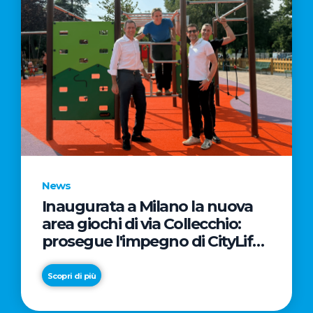
News
Inaugurata a Milano la nuova
area giochi di via Collecchio:
prosegue l'impegno di CityLife
e SmartCityLife per gli spazi
pubblici del Municipio 8
Scopri di più