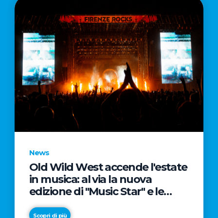
News
Old Wild West accende l'estate
in musica: al via la nuova
edizione di "Music Star" e le
prestigiose partnership con
Radio Italia e Live Nation
Scopri di più