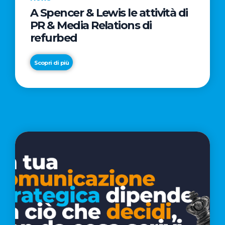
A Spencer & Lewis le attività di
News
News
PR & Media Relations di
Smartphone
THE
refurbed
ricondizionati:
SPACE
l'antidoto
CINEMA
Scopri di più
ai
–
rincari
PARTE
Scopri di più
Scopri di più
della
DEL
tecnologia
GRUPPO
che
VUE
fa
-
risparmiare
PRESENTA
alle
“FEEL
famiglie
IT
fino
FOREVER”:
a
UNA
2.500
LETTERA
euro
D'AMORE