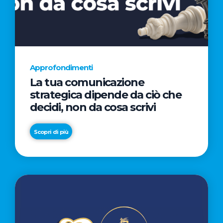
AL
CINEMA
NELLA
CAMPAGNA
DIRETTA
Approfondimenti
DAL
La tua comunicazione
REGISTA
strategica dipende da ciò che
PREMIO
decidi, non da cosa scrivi
OSCAR®
TAIKA
Scopri di più
WAITITI