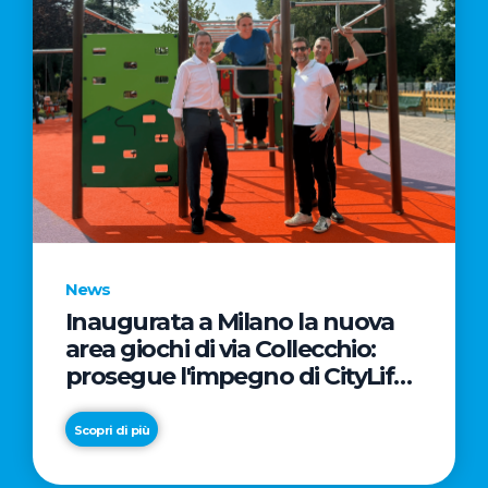
News
Inaugurata a Milano la nuova
area giochi di via Collecchio:
prosegue l'impegno di CityLife
e SmartCityLife per gli spazi
pubblici del Municipio 8
Scopri di più