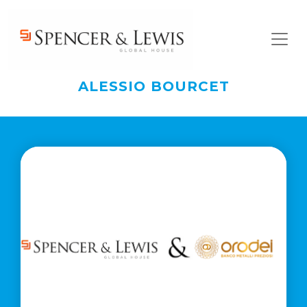
Skip to main content
L'era
della
Generative
Engine
Optimization:
ALESSIO BOURCET
Scopri di più
farsi
trovare
dall'Intelligenza
Artificiale
è
una
questione
di
Governance
e
non
di