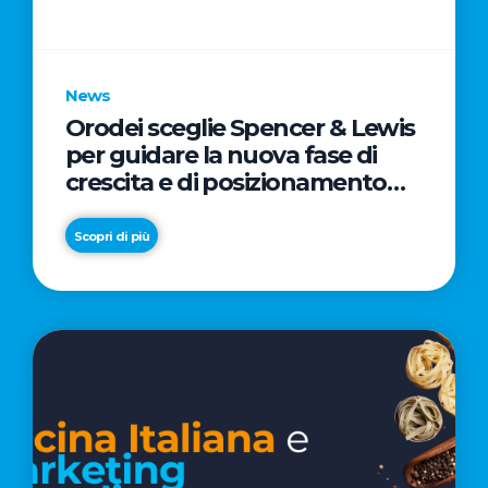
parole
chiave
News
Orodei sceglie Spencer & Lewis
per guidare la nuova fase di
crescita e di posizionamento
del brand
Scopri di più