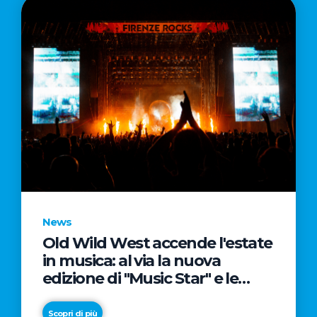
News
Old Wild West accende l'estate
in musica: al via la nuova
edizione di "Music Star" e le
prestigiose partnership con
Radio Italia e Live Nation
Scopri di più