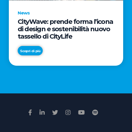
News
CityWave: prende forma l’icona
News
di design e sostenibilità nuovo
Premio
tassello di CityLife
Film
Impresa
Scopri di più
2026:
“Passione
Scopri di più
di
famiglia”
vince
il
voto
della
giuria
popolare
online