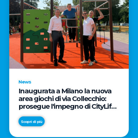
News
Inaugurata a Milano la nuova
area giochi di via Collecchio:
prosegue l'impegno di CityLife
e SmartCityLife per gli spazi
pubblici del Municipio 8
Scopri di più