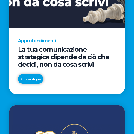
AL
CINEMA
NELLA
CAMPAGNA
DIRETTA
Approfondimenti
DAL
La tua comunicazione
REGISTA
strategica dipende da ciò che
PREMIO
decidi, non da cosa scrivi
OSCAR®
TAIKA
Scopri di più
WAITITI