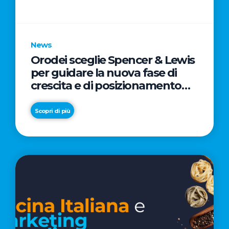
parole
chiave
News
Orodei sceglie Spencer & Lewis
per guidare la nuova fase di
crescita e di posizionamento
del brand
Scopri di più