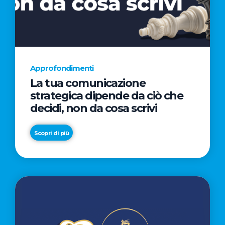
AL
CINEMA
NELLA
CAMPAGNA
DIRETTA
Approfondimenti
DAL
La tua comunicazione
REGISTA
strategica dipende da ciò che
PREMIO
decidi, non da cosa scrivi
OSCAR®
TAIKA
Scopri di più
WAITITI