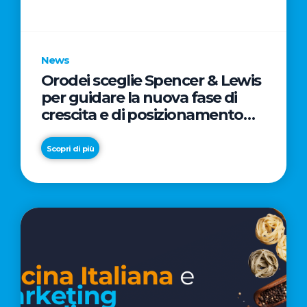
parole
chiave
News
Orodei sceglie Spencer & Lewis
per guidare la nuova fase di
crescita e di posizionamento
del brand
Scopri di più