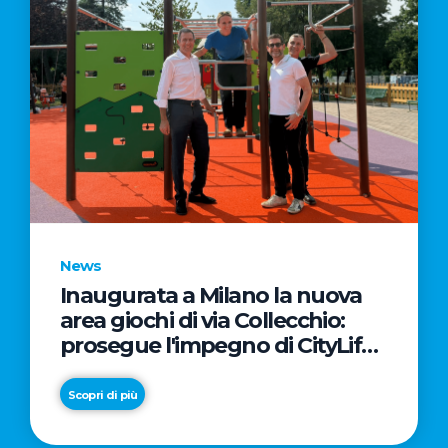
News
Inaugurata a Milano la nuova
area giochi di via Collecchio:
prosegue l'impegno di CityLife
e SmartCityLife per gli spazi
pubblici del Municipio 8
Scopri di più