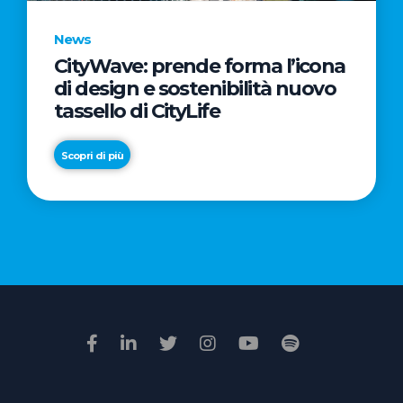
News
CityWave: prende forma l’icona
News
di design e sostenibilità nuovo
Premio
tassello di CityLife
Film
Impresa
Scopri di più
2026:
“Passione
Scopri di più
di
famiglia”
vince
il
voto
della
giuria
popolare
online