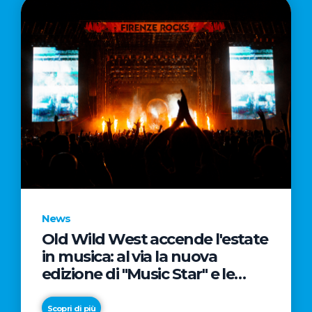
News
Old Wild West accende l'estate
in musica: al via la nuova
edizione di "Music Star" e le
prestigiose partnership con
Radio Italia e Live Nation
Scopri di più