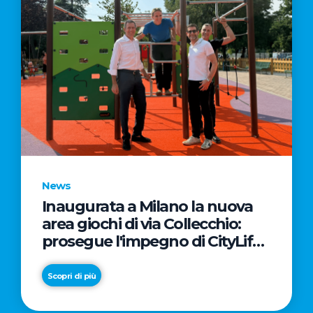
News
Inaugurata a Milano la nuova
area giochi di via Collecchio:
prosegue l'impegno di CityLife
e SmartCityLife per gli spazi
pubblici del Municipio 8
Scopri di più