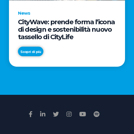
News
CityWave: prende forma l’icona
News
di design e sostenibilità nuovo
Premio
tassello di CityLife
Film
Impresa
Scopri di più
2026:
“Passione
Scopri di più
di
famiglia”
vince
il
voto
della
giuria
popolare
online