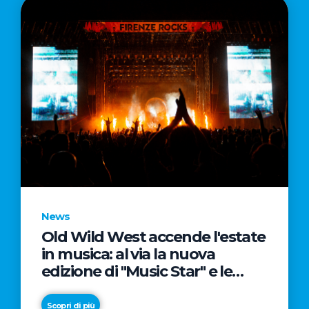
News
Old Wild West accende l'estate
in musica: al via la nuova
edizione di "Music Star" e le
prestigiose partnership con
Radio Italia e Live Nation
Scopri di più