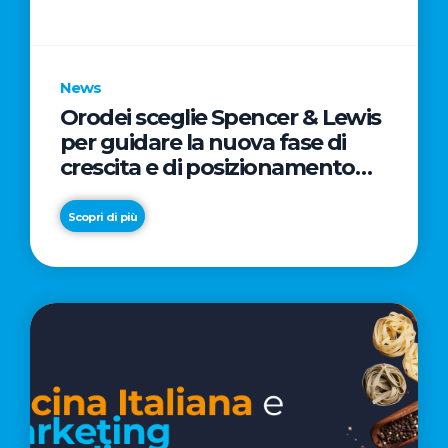
parole
chiave
News
Orodei sceglie Spencer & Lewis
per guidare la nuova fase di
crescita e di posizionamento
del brand
Scopri di più