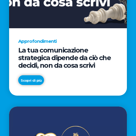
AL
CINEMA
NELLA
CAMPAGNA
DIRETTA
Approfondimenti
DAL
La tua comunicazione
REGISTA
strategica dipende da ciò che
PREMIO
decidi, non da cosa scrivi
OSCAR®
TAIKA
Scopri di più
WAITITI