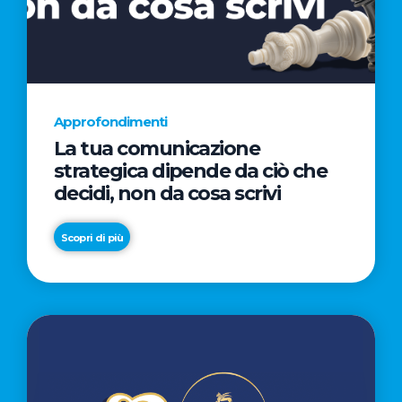
AL
CINEMA
NELLA
CAMPAGNA
DIRETTA
Approfondimenti
DAL
La tua comunicazione
REGISTA
strategica dipende da ciò che
PREMIO
decidi, non da cosa scrivi
OSCAR®
TAIKA
Scopri di più
WAITITI