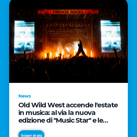
News
Old Wild West accende l'estate
in musica: al via la nuova
edizione di "Music Star" e le
prestigiose partnership con
Radio Italia e Live Nation
Scopri di più