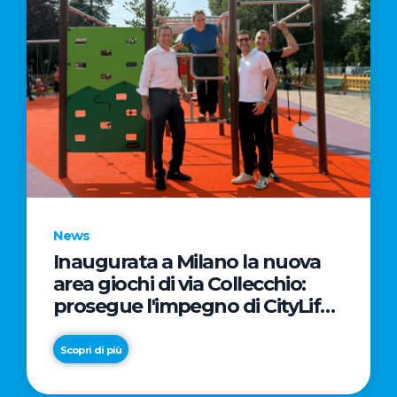
News
Inaugurata a Milano la nuova
area giochi di via Collecchio:
prosegue l'impegno di CityLife
e SmartCityLife per gli spazi
pubblici del Municipio 8
Scopri di più