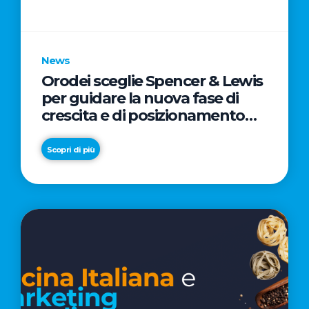
parole
chiave
News
Orodei sceglie Spencer & Lewis
per guidare la nuova fase di
crescita e di posizionamento
del brand
Scopri di più