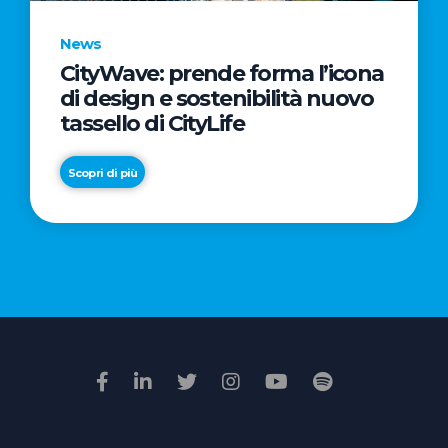
News
CityWave: prende forma l’icona
News
di design e sostenibilità nuovo
Premio
tassello di CityLife
Film
Impresa
Scopri di più
2026:
“Passione
Scopri di più
di
famiglia”
vince
il
voto
della
giuria
popolare
online