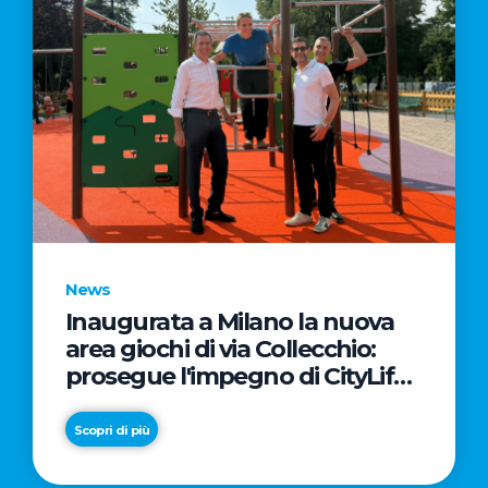
News
Inaugurata a Milano la nuova
area giochi di via Collecchio:
prosegue l'impegno di CityLife
e SmartCityLife per gli spazi
pubblici del Municipio 8
Scopri di più