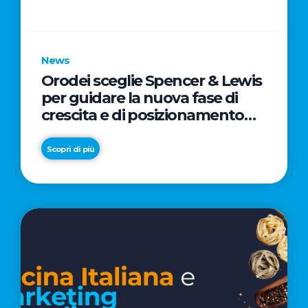
parole
chiave
News
Orodei sceglie Spencer & Lewis
per guidare la nuova fase di
crescita e di posizionamento
del brand
Scopri di più