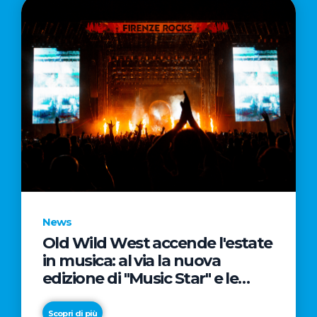
News
Old Wild West accende l'estate
in musica: al via la nuova
edizione di "Music Star" e le
prestigiose partnership con
Radio Italia e Live Nation
Scopri di più