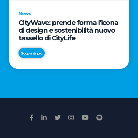
News
CityWave: prende forma l’icona
News
di design e sostenibilità nuovo
Premio
tassello di CityLife
Film
Impresa
Scopri di più
2026:
“Passione
Scopri di più
di
famiglia”
vince
il
voto
della
giuria
popolare
online