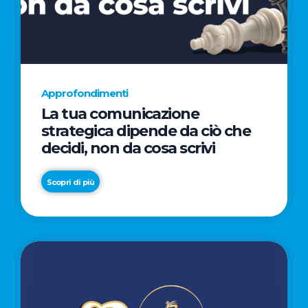
AL
CINEMA
NELLA
CAMPAGNA
DIRETTA
Approfondimenti
DAL
La tua comunicazione
REGISTA
strategica dipende da ciò che
PREMIO
decidi, non da cosa scrivi
OSCAR®
TAIKA
Scopri di più
WAITITI