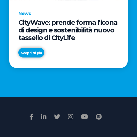
News
CityWave: prende forma l’icona
News
di design e sostenibilità nuovo
Premio
tassello di CityLife
Film
Impresa
Scopri di più
2026:
“Passione
Scopri di più
di
famiglia”
vince
il
voto
della
giuria
popolare
online