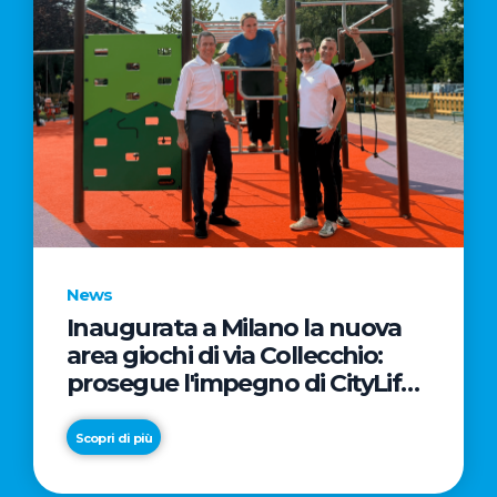
News
Inaugurata a Milano la nuova
area giochi di via Collecchio:
prosegue l'impegno di CityLife
e SmartCityLife per gli spazi
pubblici del Municipio 8
Scopri di più