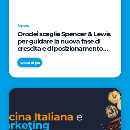
parole
chiave
News
Orodei sceglie Spencer & Lewis
per guidare la nuova fase di
crescita e di posizionamento
del brand
Scopri di più