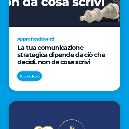
AL
CINEMA
NELLA
CAMPAGNA
DIRETTA
Approfondimenti
DAL
La tua comunicazione
REGISTA
strategica dipende da ciò che
PREMIO
decidi, non da cosa scrivi
OSCAR®
TAIKA
Scopri di più
WAITITI