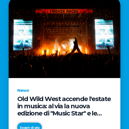
News
Old Wild West accende l'estate
in musica: al via la nuova
edizione di "Music Star" e le
prestigiose partnership con
Radio Italia e Live Nation
Scopri di più