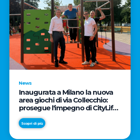
News
Inaugurata a Milano la nuova
area giochi di via Collecchio:
prosegue l'impegno di CityLife
e SmartCityLife per gli spazi
pubblici del Municipio 8
Scopri di più