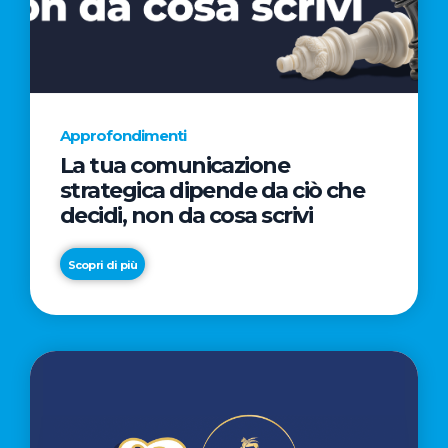
AL
CINEMA
NELLA
CAMPAGNA
DIRETTA
Approfondimenti
DAL
La tua comunicazione
REGISTA
strategica dipende da ciò che
PREMIO
decidi, non da cosa scrivi
OSCAR®
TAIKA
Scopri di più
WAITITI