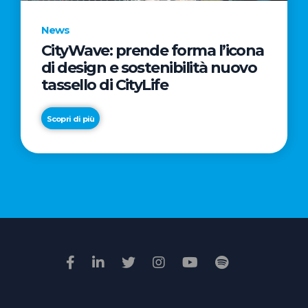
News
CityWave: prende forma l’icona
News
di design e sostenibilità nuovo
Premio
tassello di CityLife
Film
Impresa
Scopri di più
2026:
“Passione
Scopri di più
di
famiglia”
vince
il
voto
della
giuria
popolare
online