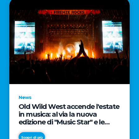
News
Old Wild West accende l'estate
in musica: al via la nuova
edizione di "Music Star" e le
prestigiose partnership con
Radio Italia e Live Nation
Scopri di più