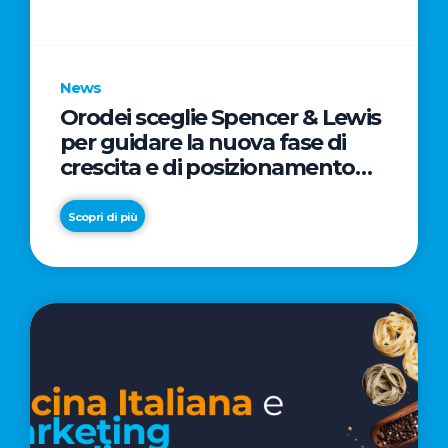
parole
chiave
News
Orodei sceglie Spencer & Lewis
per guidare la nuova fase di
crescita e di posizionamento
del brand
Scopri di più