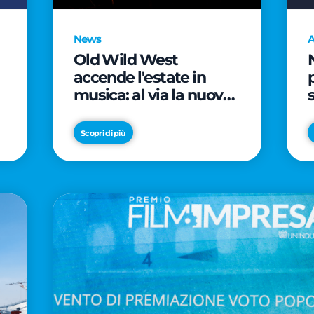
News
A
Old Wild West
accende l'estate in
musica: al via la nuova
edizione di "Music Star"
e le prestigiose
Scopri di più
partnership con Radio
Italia e Live Nation