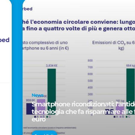
News
Smartphone ricondizionati: l'antido
tecnologia che fa risparmiare alle 
euro