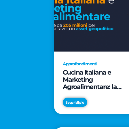
Approfondimenti
Cucina Italiana e
Marketing
Agroalimentare: la
rivoluzione da 205
milioni per trasformar
Scopri di più
la tavola in asset
geopolitico