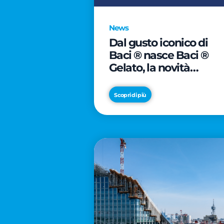
News
Dal gusto iconico di
Baci ® nasce Baci ®
Gelato, la novità
firmata Froneri
Scopri di più