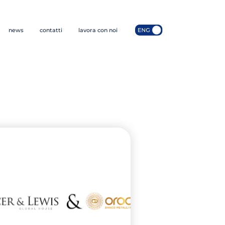
news
contatti
lavora con noi