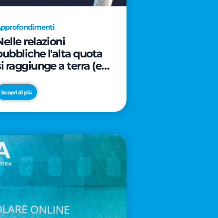
pprofondimenti
Nelle relazioni
pubbliche l'alta quota
si raggiunge a terra (e
davanti ad un caffè)
Scopri di più