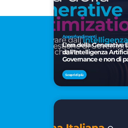
Approfondimenti
L'era della Generative 
dall'Intelligenza Artifi
Governance e non di p
Scopri di più