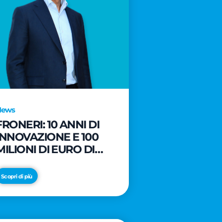
News
FRONERI: 10 ANNI DI
INNOVAZIONE E 100
MILIONI DI EURO DI
NUOVI INVESTIMENTI
PER LO SVILUPPO DEL
Scopri di più
MERCATO ITALIANO
DEL GELATO