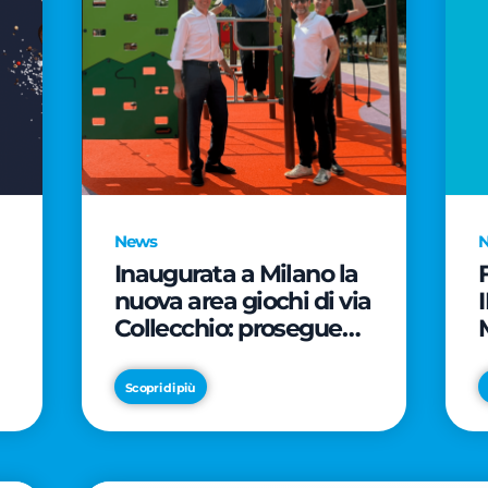
News
Inaugurata a Milano la
nuova area giochi di via
Collecchio: prosegue
l'impegno di CityLife e
e
SmartCityLife per gli
Scopri di più
spazi pubblici del
Municipio 8