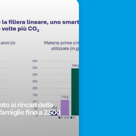
to ai rincari della
famiglie fino a 2.500