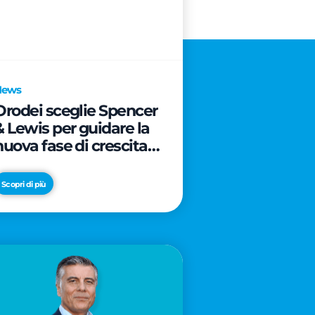
News
Orodei sceglie Spencer
& Lewis per guidare la
nuova fase di crescita e
di posizionamento del
brand
Scopri di più