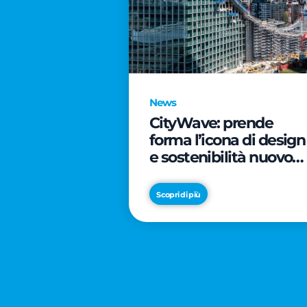
News
CityWave: prende
forma l’icona di design
e sostenibilità nuovo
tassello di CityLife
Scopri di più