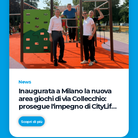
News
Inaugurata a Milano la nuova
area giochi di via Collecchio:
prosegue l'impegno di CityLife
e SmartCityLife per gli spazi
pubblici del Municipio 8
Scopri di più