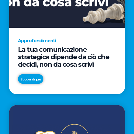
AL
CINEMA
NELLA
CAMPAGNA
DIRETTA
Approfondimenti
DAL
La tua comunicazione
REGISTA
strategica dipende da ciò che
PREMIO
decidi, non da cosa scrivi
OSCAR®
TAIKA
Scopri di più
WAITITI