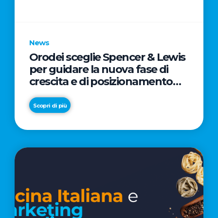
parole
chiave
News
Orodei sceglie Spencer & Lewis
per guidare la nuova fase di
crescita e di posizionamento
del brand
Scopri di più