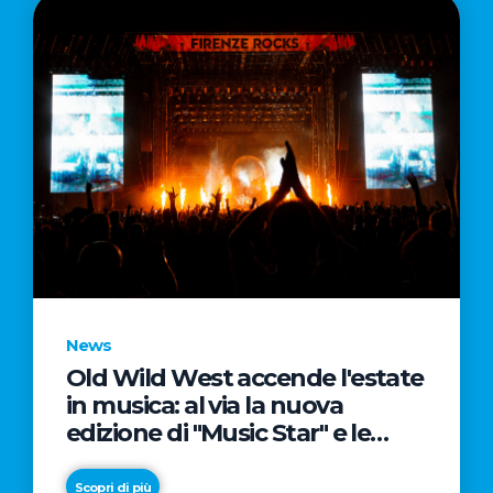
News
Old Wild West accende l'estate
in musica: al via la nuova
edizione di "Music Star" e le
prestigiose partnership con
Radio Italia e Live Nation
Scopri di più