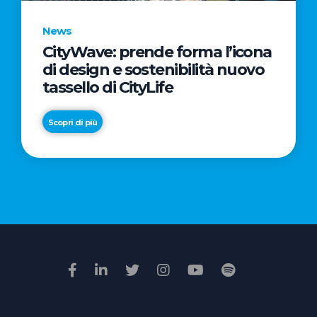
News
CityWave: prende forma l’icona
News
di design e sostenibilità nuovo
Premio
tassello di CityLife
Film
Impresa
Scopri di più
2026:
“Passione
Scopri di più
di
famiglia”
vince
il
voto
della
giuria
popolare
online