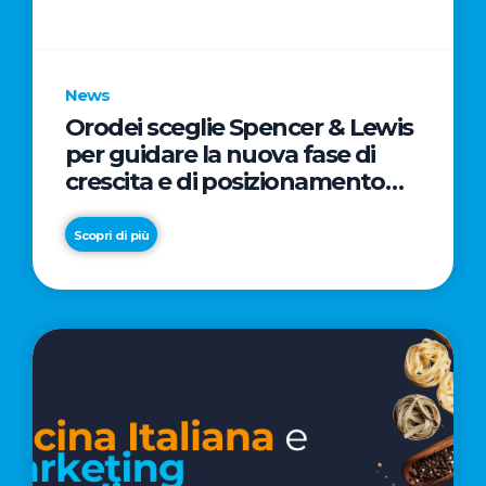
parole
chiave
News
Orodei sceglie Spencer & Lewis
per guidare la nuova fase di
crescita e di posizionamento
del brand
Scopri di più