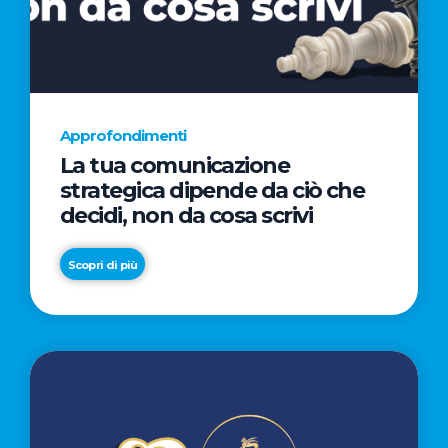
AL
CINEMA
NELLA
CAMPAGNA
DIRETTA
Approfondimenti
DAL
La tua comunicazione
REGISTA
strategica dipende da ciò che
PREMIO
decidi, non da cosa scrivi
OSCAR®
TAIKA
Scopri di più
WAITITI