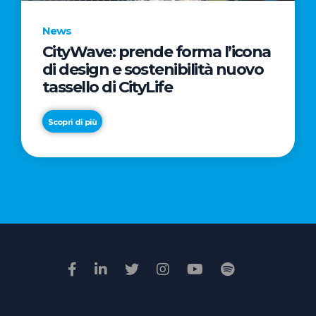
News
CityWave: prende forma l’icona
News
di design e sostenibilità nuovo
Premio
tassello di CityLife
Film
Impresa
Scopri di più
2026:
“Passione
Scopri di più
di
famiglia”
vince
il
voto
della
giuria
popolare
online