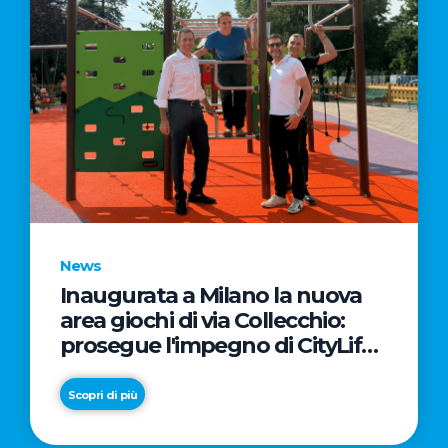
News
Inaugurata a Milano la nuova
area giochi di via Collecchio:
prosegue l'impegno di CityLife
e SmartCityLife per gli spazi
pubblici del Municipio 8
Scopri di più