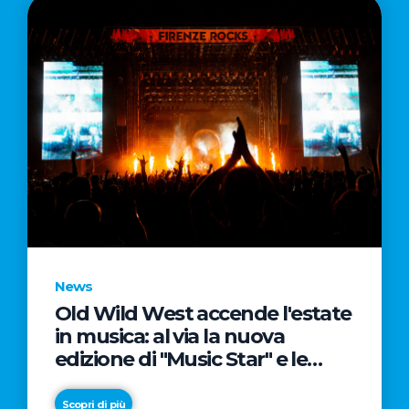
News
Old Wild West accende l'estate
in musica: al via la nuova
edizione di "Music Star" e le
prestigiose partnership con
Radio Italia e Live Nation
Scopri di più