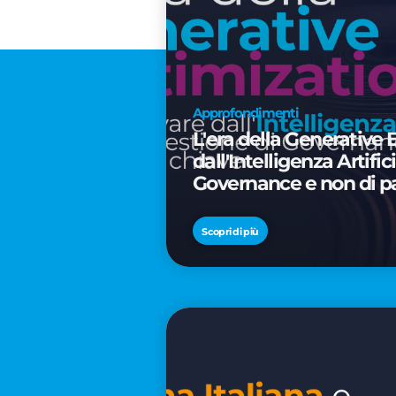
Approfondimenti
L'era della Generative 
dall'Intelligenza Artifi
Governance e non di p
Scopri di più