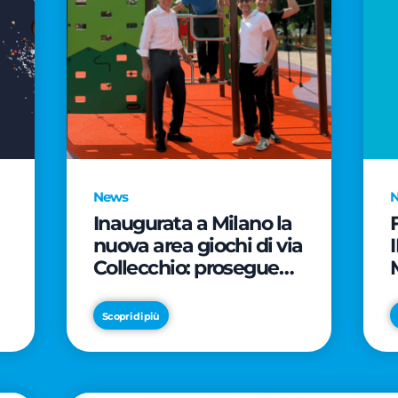
News
Inaugurata a Milano la
nuova area giochi di via
Collecchio: prosegue
l'impegno di CityLife e
e
SmartCityLife per gli
Scopri di più
spazi pubblici del
Municipio 8