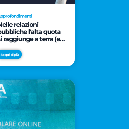
pprofondimenti
Nelle relazioni
pubbliche l'alta quota
si raggiunge a terra (e
davanti ad un caffè)
Scopri di più