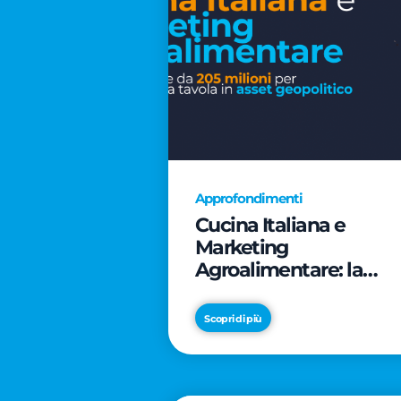
Approfondimenti
Cucina Italiana e
Marketing
Agroalimentare: la
rivoluzione da 205
milioni per trasformar
Scopri di più
la tavola in asset
geopolitico