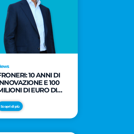
News
FRONERI: 10 ANNI DI
INNOVAZIONE E 100
MILIONI DI EURO DI
NUOVI INVESTIMENTI
PER LO SVILUPPO DEL
Scopri di più
MERCATO ITALIANO
DEL GELATO