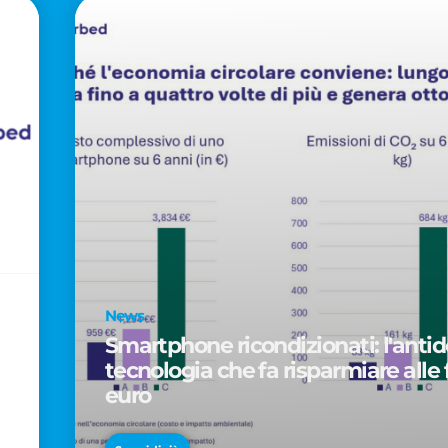
News
Smartphone ricondizionati: l'antido
tecnologia che fa risparmiare alle 
euro