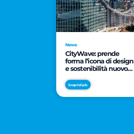
News
CityWave: prende
forma l’icona di design
e sostenibilità nuovo
tassello di CityLife
Scopri di più