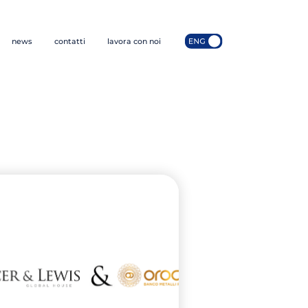
news
contatti
lavora con noi