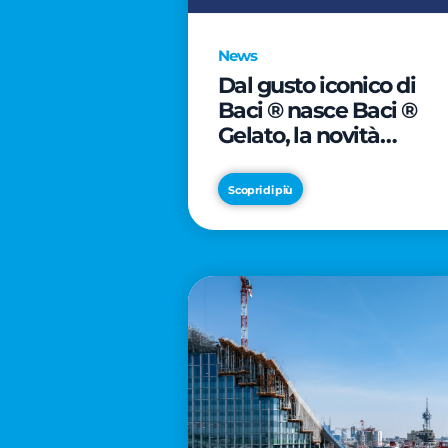
News
Dal gusto iconico di
Baci ® nasce Baci ®
Gelato, la novità
firmata Froneri
Scopri di più