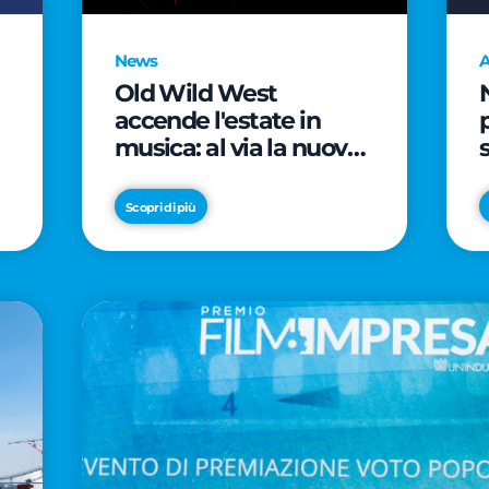
News
A
Old Wild West
accende l'estate in
musica: al via la nuova
edizione di "Music Star"
e le prestigiose
Scopri di più
partnership con Radio
Italia e Live Nation