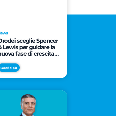
News
Orodei sceglie Spencer
& Lewis per guidare la
nuova fase di crescita e
di posizionamento del
brand
Scopri di più