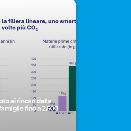
to ai rincari della
famiglie fino a 2.500