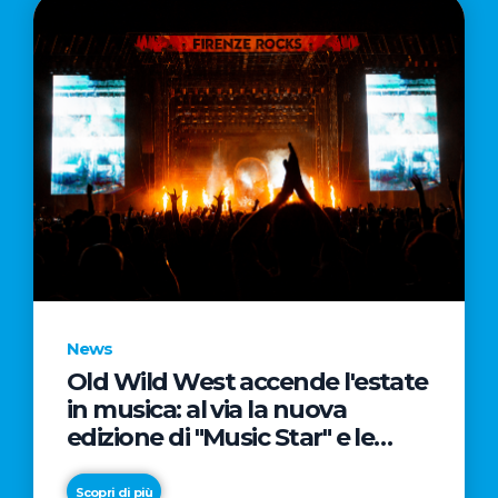
News
Old Wild West accende l'estate
in musica: al via la nuova
edizione di "Music Star" e le
prestigiose partnership con
Radio Italia e Live Nation
Scopri di più