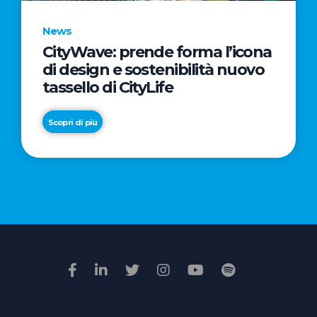
News
CityWave: prende forma l’icona
News
di design e sostenibilità nuovo
Premio
tassello di CityLife
Film
Impresa
Scopri di più
2026:
“Passione
Scopri di più
di
famiglia”
vince
il
voto
della
giuria
popolare
online