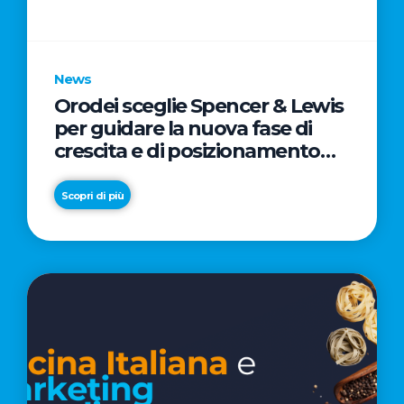
parole
chiave
News
Orodei sceglie Spencer & Lewis
per guidare la nuova fase di
crescita e di posizionamento
del brand
Scopri di più