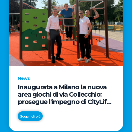
News
Inaugurata a Milano la nuova
area giochi di via Collecchio:
prosegue l'impegno di CityLife
e SmartCityLife per gli spazi
pubblici del Municipio 8
Scopri di più