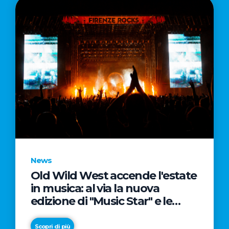
News
Old Wild West accende l'estate
in musica: al via la nuova
edizione di "Music Star" e le
prestigiose partnership con
Radio Italia e Live Nation
Scopri di più