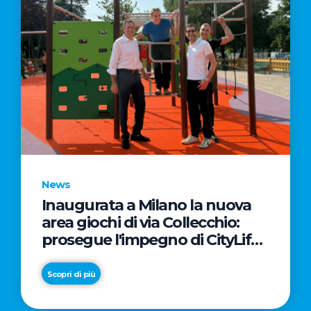
News
Inaugurata a Milano la nuova
area giochi di via Collecchio:
prosegue l'impegno di CityLife
e SmartCityLife per gli spazi
pubblici del Municipio 8
Scopri di più