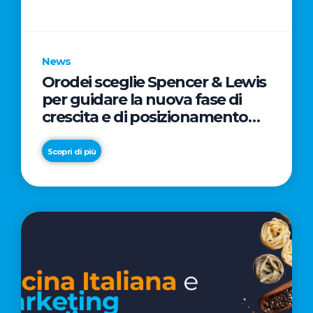
parole
chiave
News
Orodei sceglie Spencer & Lewis
per guidare la nuova fase di
crescita e di posizionamento
del brand
Scopri di più