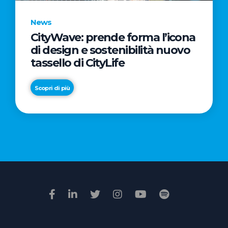
News
CityWave: prende forma l’icona
News
di design e sostenibilità nuovo
Premio
tassello di CityLife
Film
Impresa
Scopri di più
2026:
“Passione
Scopri di più
di
famiglia”
vince
il
voto
della
giuria
popolare
online