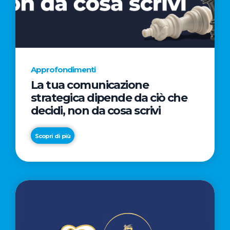
AL
CINEMA
NELLA
CAMPAGNA
DIRETTA
Approfondimenti
DAL
La tua comunicazione
REGISTA
strategica dipende da ciò che
PREMIO
decidi, non da cosa scrivi
OSCAR®
TAIKA
Scopri di più
WAITITI