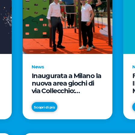
News
Inaugurata a Milano la
nuova area giochi di
via Collecchio:
prosegue l'impegno di
e
CityLife e
Scopri di più
SmartCityLife per gli
spazi pubblici del
Municipio 8