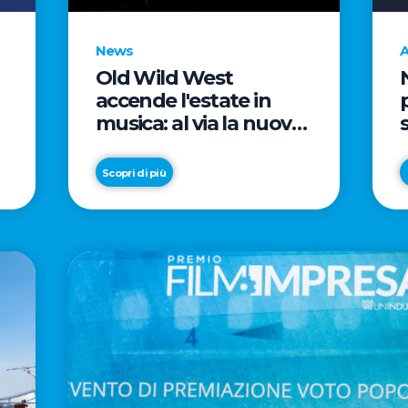
News
A
Old Wild West
accende l'estate in
musica: al via la nuova
edizione di "Music Star"
e le prestigiose
Scopri di più
partnership con Radio
Italia e Live Nation