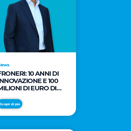
News
FRONERI: 10 ANNI DI
INNOVAZIONE E 100
MILIONI DI EURO DI
NUOVI INVESTIMENTI
PER LO SVILUPPO DEL
Scopri di più
MERCATO ITALIANO
DEL GELATO