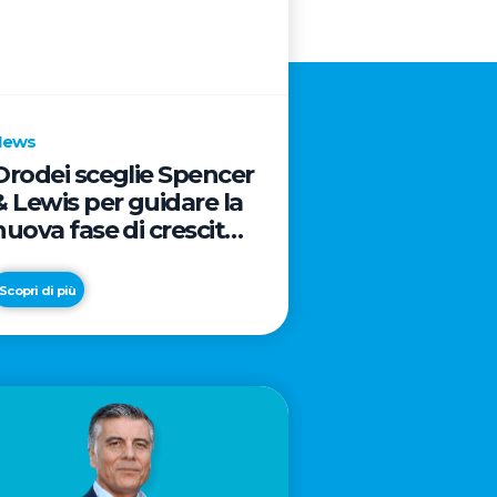
News
Orodei sceglie Spencer
& Lewis per guidare la
nuova fase di crescita
e di posizionamento
del brand
Scopri di più