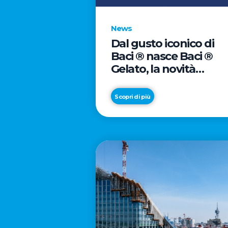
News
Dal gusto iconico di
Baci ® nasce Baci ®
Gelato, la novità
firmata Froneri
Scopri di più