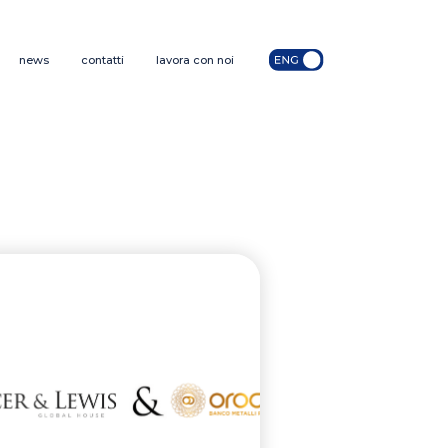
news
contatti
lavora con noi