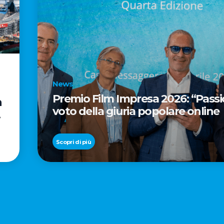
News
Premio Film Impresa 2026: “Passion
n
voto della giuria popolare online
Scopri di più