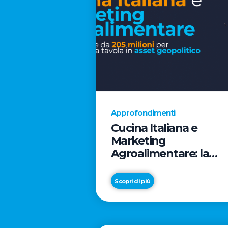
Approfondimenti
Cucina Italiana e
Marketing
Agroalimentare: la
rivoluzione da 205
milioni per trasformar
Scopri di più
la tavola in asset
geopolitico