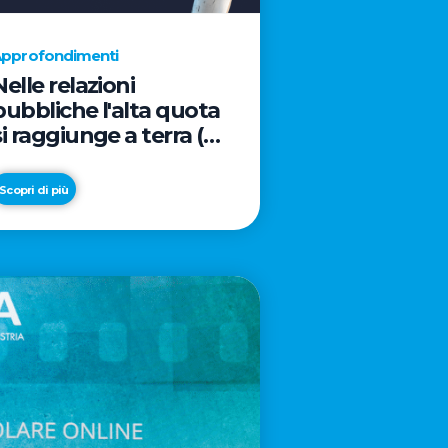
pprofondimenti
Nelle relazioni
pubbliche l'alta quota
si raggiunge a terra (e
davanti ad un caffè)
Scopri di più