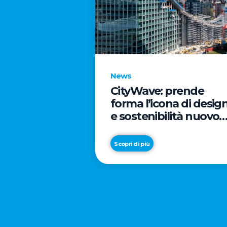
News
CityWave: prende
forma l’icona di desig
e sostenibilità nuovo
tassello di CityLife
Scopri di più