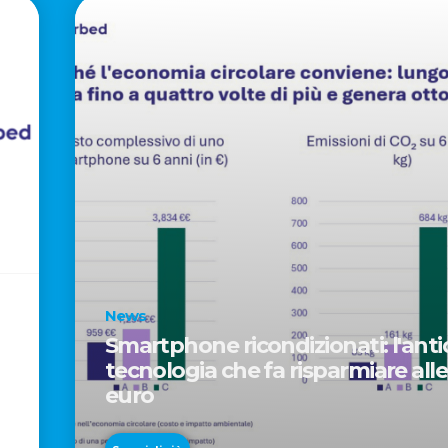
News
Smartphone ricondizionati: l'antid
tecnologia che fa risparmiare alle
euro