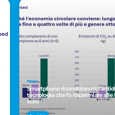
News
Smartphone ricondizionati: l'antido
tecnologia che fa risparmiare alle 
euro