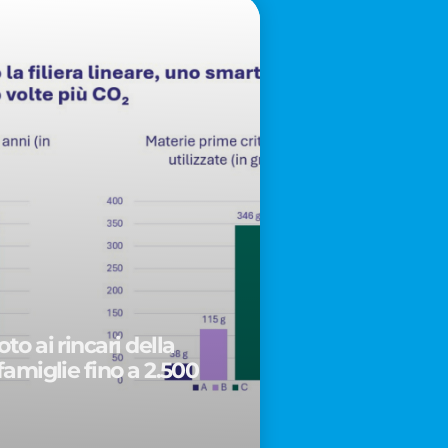
to ai rincari della
famiglie fino a 2.500