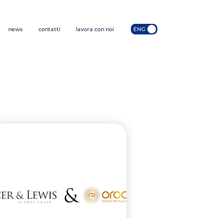
news
contatti
lavora con noi