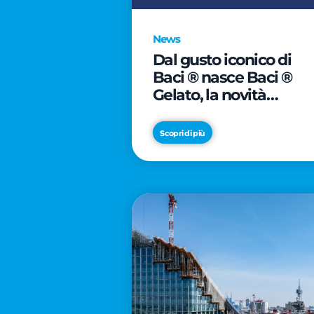
News
Dal gusto iconico di
Baci ® nasce Baci ®
Gelato, la novità
firmata Froneri
Scopri di più