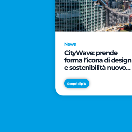
News
CityWave: prende
forma l’icona di design
e sostenibilità nuovo
tassello di CityLife
Scopri di più