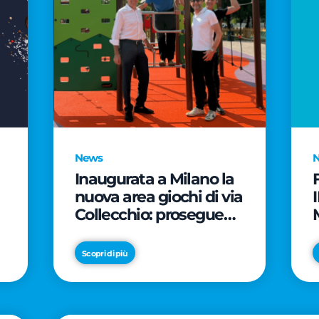
News
Inaugurata a Milano la
nuova area giochi di via
Collecchio: prosegue
l'impegno di CityLife e
e
SmartCityLife per gli
Scopri di più
spazi pubblici del
Municipio 8