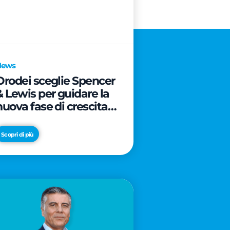
News
Orodei sceglie Spencer
& Lewis per guidare la
nuova fase di crescita e
di posizionamento del
brand
Scopri di più