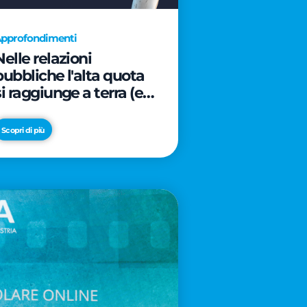
pprofondimenti
Nelle relazioni
pubbliche l'alta quota
si raggiunge a terra (e
davanti ad un caffè)
Scopri di più