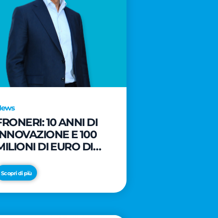
News
FRONERI: 10 ANNI DI
INNOVAZIONE E 100
MILIONI DI EURO DI
NUOVI INVESTIMENTI
PER LO SVILUPPO DEL
Scopri di più
MERCATO ITALIANO
DEL GELATO