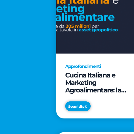
Approfondimenti
Cucina Italiana e
Marketing
Agroalimentare: la
rivoluzione da 205
milioni per trasformar
Scopri di più
la tavola in asset
geopolitico