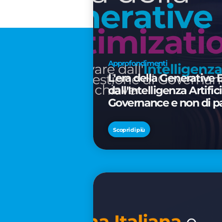
Approfondimenti
L'era della Generative 
dall'Intelligenza Artifi
Governance e non di p
Scopri di più