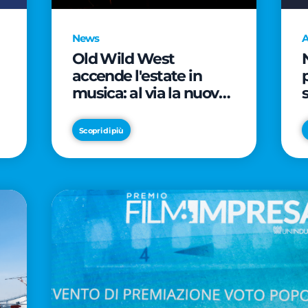
News
A
Old Wild West
accende l'estate in
musica: al via la nuova
edizione di "Music Star"
e le prestigiose
Scopri di più
partnership con Radio
Italia e Live Nation