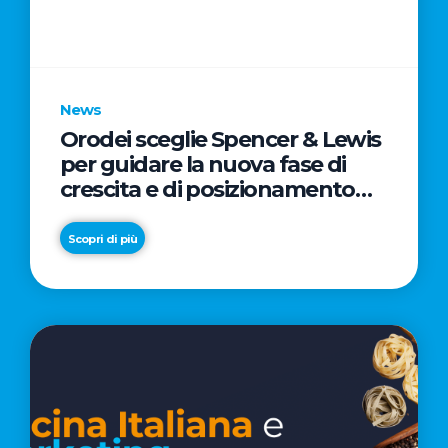
parole
chiave
News
Orodei sceglie Spencer & Lewis
per guidare la nuova fase di
crescita e di posizionamento
del brand
Scopri di più