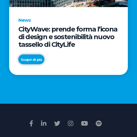
News
CityWave: prende forma l’icona
News
di design e sostenibilità nuovo
Premio
tassello di CityLife
Film
Impresa
Scopri di più
2026:
“Passione
Scopri di più
di
famiglia”
vince
il
voto
della
giuria
popolare