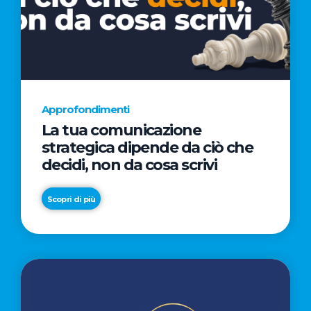
euro
D'AMORE
AL
CINEMA
NELLA
CAMPAGNA
DIRETTA
Approfondimenti
DAL
La tua comunicazione
REGISTA
strategica dipende da ciò che
PREMIO
decidi, non da cosa scrivi
OSCAR®
TAIKA
Scopri di più
WAITITI