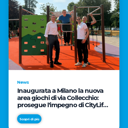
News
Inaugurata a Milano la nuova
area giochi di via Collecchio:
prosegue l'impegno di CityLife
e SmartCityLife per gli spazi
pubblici del Municipio 8
Scopri di più