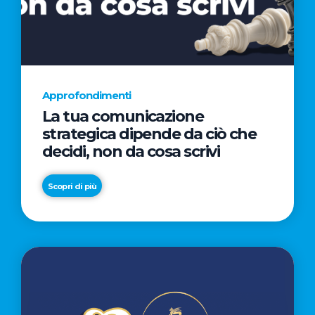
AL
CINEMA
NELLA
CAMPAGNA
DIRETTA
Approfondimenti
DAL
La tua comunicazione
REGISTA
strategica dipende da ciò che
PREMIO
decidi, non da cosa scrivi
OSCAR®
TAIKA
Scopri di più
WAITITI