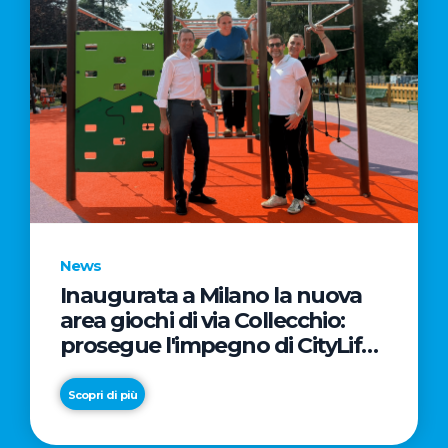
News
Inaugurata a Milano la nuova
area giochi di via Collecchio:
prosegue l'impegno di CityLife
e SmartCityLife per gli spazi
pubblici del Municipio 8
Scopri di più