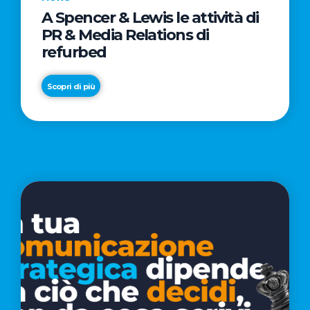
A Spencer & Lewis le attività di
News
News
PR & Media Relations di
Smartphone
THE
refurbed
ricondizionati:
SPACE
l'antidoto
CINEMA
Scopri di più
ai
–
rincari
PARTE
Scopri di più
Scopri di più
della
DEL
tecnologia
GRUPPO
che
VUE
fa
-
risparmiare
PRESENTA
alle
“FEEL
famiglie
IT
fino
FOREVER”:
a
UNA
2.500
LETTERA
euro
D'AMORE