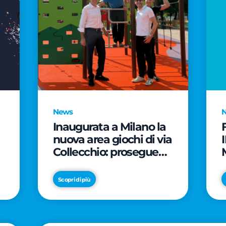
News
Inaugurata a Milano la
nuova area giochi di via
Collecchio: prosegue
l'impegno di CityLife e
e
SmartCityLife per gli
Scopri di più
spazi pubblici del
Municipio 8