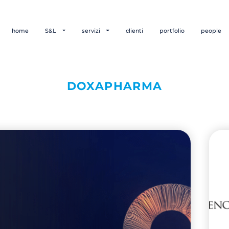
home
S&L
servizi
clienti
portfolio
people
DOXAPHARMA