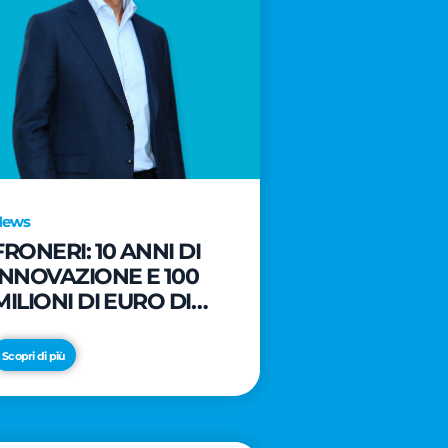
News
FRONERI: 10 ANNI DI
INNOVAZIONE E 100
MILIONI DI EURO DI
NUOVI INVESTIMENTI
PER LO SVILUPPO DEL
Scopri di più
MERCATO ITALIANO
DEL GELATO