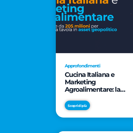
Approfondimenti
Cucina Italiana e
Marketing
Agroalimentare: la
rivoluzione da 205
milioni per trasformar
Scopri di più
la tavola in asset
geopolitico