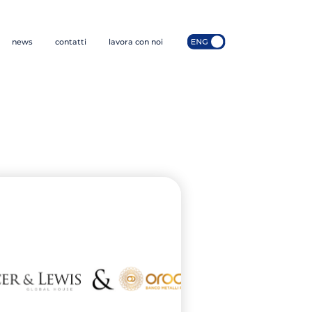
news
contatti
lavora con noi