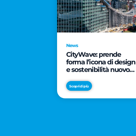
News
CityWave: prende
forma l’icona di design
e sostenibilità nuovo
tassello di CityLife
Scopri di più