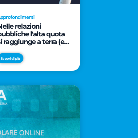
pprofondimenti
Nelle relazioni
pubbliche l'alta quota
si raggiunge a terra (e
davanti ad un caffè)
Scopri di più