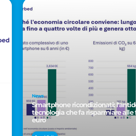
News
Smartphone ricondizionati: l'antido
tecnologia che fa risparmiare alle 
euro