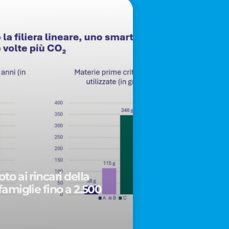
to ai rincari della
famiglie fino a 2.500