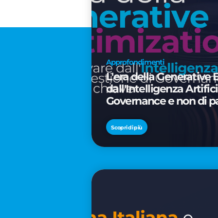
Approfondimenti
L'era della Generative 
dall'Intelligenza Artifi
Governance e non di p
Scopri di più