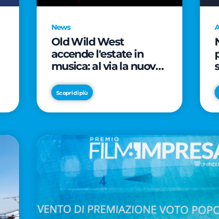
News
A
Old Wild West
accende l'estate in
musica: al via la nuova
edizione di "Music Star"
e le prestigiose
Scopri di più
partnership con Radio
Italia e Live Nation