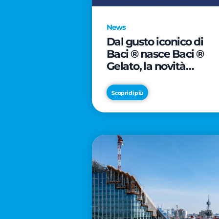
News
Dal gusto iconico di
Baci ® nasce Baci ®
Gelato, la novità
firmata Froneri
Scopri di più