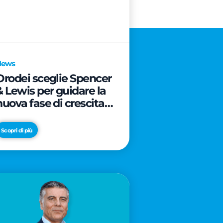
News
Orodei sceglie Spencer
& Lewis per guidare la
nuova fase di crescita e
di posizionamento del
brand
Scopri di più