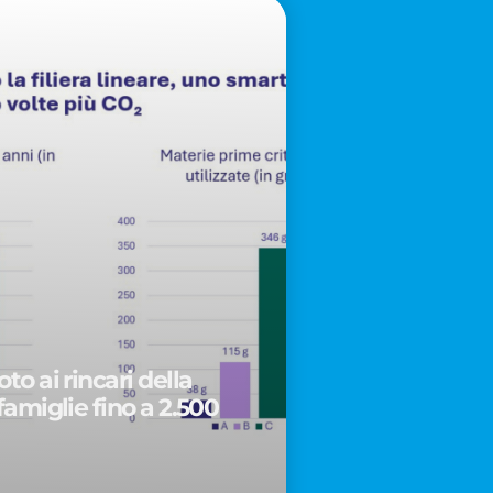
to ai rincari della
famiglie fino a 2.500