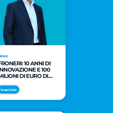
News
FRONERI: 10 ANNI DI
INNOVAZIONE E 100
MILIONI DI EURO DI
NUOVI INVESTIMENTI
PER LO SVILUPPO DEL
Scopri di più
MERCATO ITALIANO
DEL GELATO