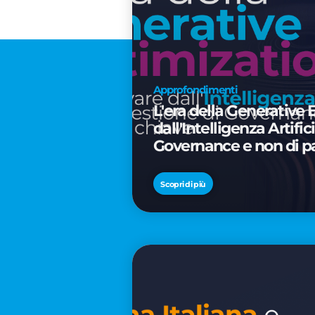
Approfondimenti
L'era della Generative 
dall'Intelligenza Artifi
Governance e non di p
Scopri di più