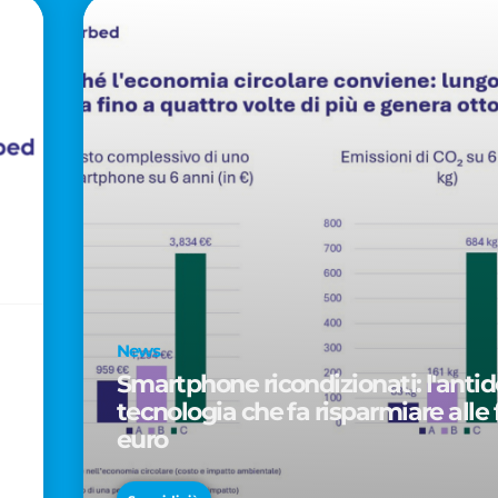
News
Smartphone ricondizionati: l'antido
tecnologia che fa risparmiare alle 
euro