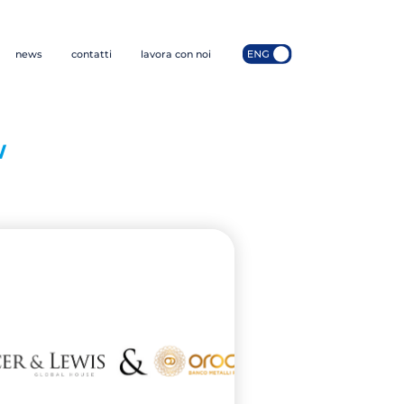
news
contatti
lavora con noi
W