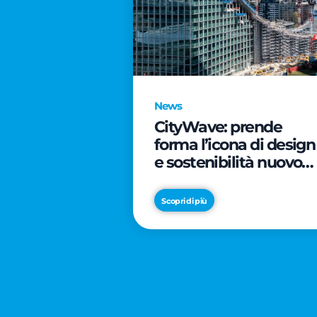
News
CityWave: prende
forma l’icona di design
e sostenibilità nuovo
tassello di CityLife
Scopri di più