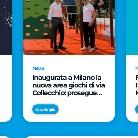
News
Inaugurata a Milano la
nuova area giochi di via
Collecchio: prosegue
l'impegno di CityLife e
e
SmartCityLife per gli
Scopri di più
spazi pubblici del
Municipio 8