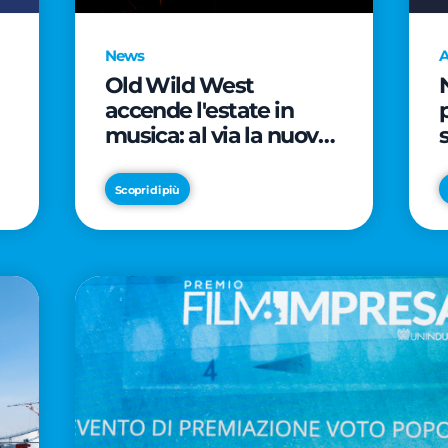
News
A
Old Wild West
accende l'estate in
musica: al via la nuova
edizione di "Music Star"
e le prestigiose
Scopri di più
partnership con Radio
Italia e Live Nation