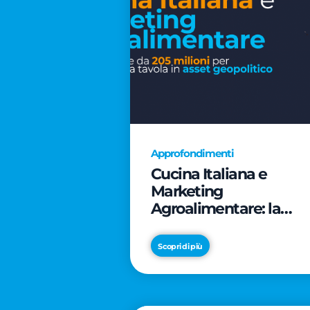
Approfondimenti
Cucina Italiana e
Marketing
Agroalimentare: la
rivoluzione da 205
milioni per trasformar
Scopri di più
la tavola in asset
geopolitico