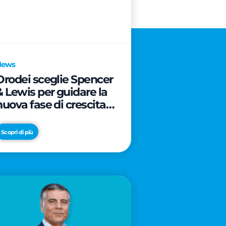
News
Orodei sceglie Spencer
& Lewis per guidare la
nuova fase di crescita e
di posizionamento del
brand
Scopri di più