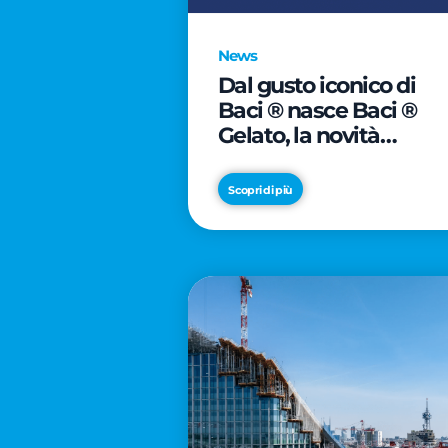
News
Dal gusto iconico di
Baci ® nasce Baci ®
Gelato, la novità
firmata Froneri
Scopri di più