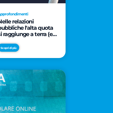
pprofondimenti
Nelle relazioni
pubbliche l'alta quota
si raggiunge a terra (e
davanti ad un caffè)
Scopri di più