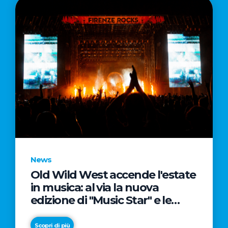
News
Old Wild West accende l'estate
in musica: al via la nuova
edizione di "Music Star" e le
prestigiose partnership con
Radio Italia e Live Nation
Scopri di più