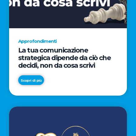
AL
CINEMA
NELLA
CAMPAGNA
DIRETTA
Approfondimenti
DAL
La tua comunicazione
REGISTA
strategica dipende da ciò che
PREMIO
decidi, non da cosa scrivi
OSCAR®
TAIKA
Scopri di più
WAITITI