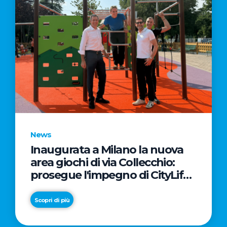
News
Inaugurata a Milano la nuova
area giochi di via Collecchio:
prosegue l'impegno di CityLife
e SmartCityLife per gli spazi
pubblici del Municipio 8
Scopri di più