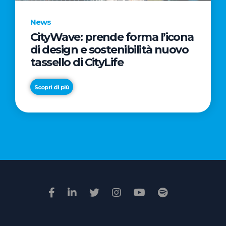
News
CityWave: prende forma l’icona
News
di design e sostenibilità nuovo
Premio
tassello di CityLife
Film
Impresa
Scopri di più
2026:
“Passione
Scopri di più
di
famiglia”
vince
il
voto
della
giuria
popolare
online