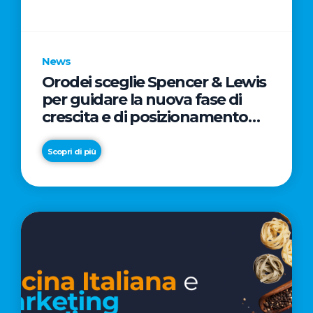
parole
chiave
News
Orodei sceglie Spencer & Lewis
per guidare la nuova fase di
crescita e di posizionamento
del brand
Scopri di più