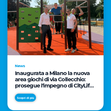
News
Inaugurata a Milano la nuova
area giochi di via Collecchio:
prosegue l'impegno di CityLife
e SmartCityLife per gli spazi
pubblici del Municipio 8
Scopri di più