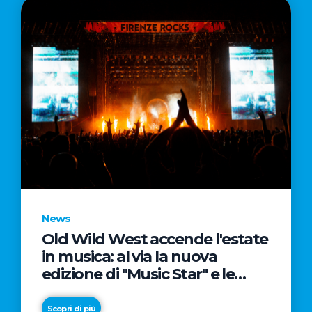
News
Old Wild West accende l'estate
in musica: al via la nuova
edizione di "Music Star" e le
prestigiose partnership con
Radio Italia e Live Nation
Scopri di più