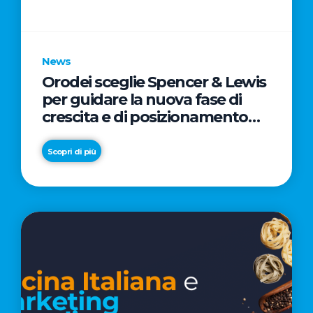
parole
chiave
News
Orodei sceglie Spencer & Lewis
per guidare la nuova fase di
crescita e di posizionamento
del brand
Scopri di più