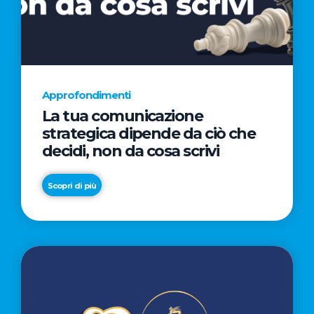
AL
CINEMA
NELLA
CAMPAGNA
DIRETTA
Approfondimenti
DAL
La tua comunicazione
REGISTA
strategica dipende da ciò che
PREMIO
decidi, non da cosa scrivi
OSCAR®
TAIKA
Scopri di più
WAITITI