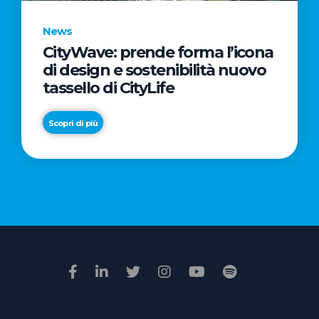
News
CityWave: prende forma l’icona
News
di design e sostenibilità nuovo
Premio
tassello di CityLife
Film
Impresa
Scopri di più
2026:
“Passione
Scopri di più
di
famiglia”
vince
il
voto
della
giuria
popolare
online