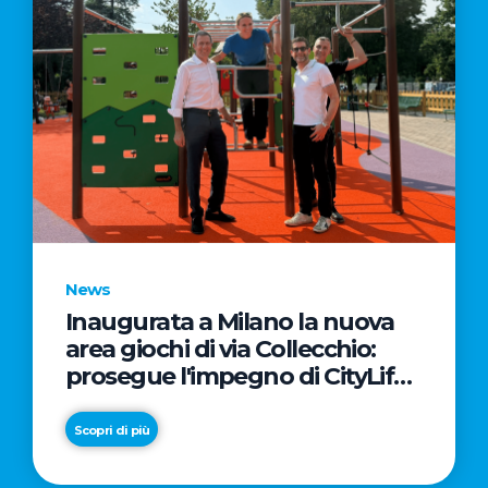
News
Inaugurata a Milano la nuova
area giochi di via Collecchio:
prosegue l'impegno di CityLife
e SmartCityLife per gli spazi
pubblici del Municipio 8
Scopri di più