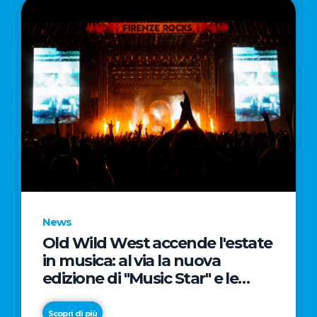
News
Old Wild West accende l'estate
in musica: al via la nuova
edizione di "Music Star" e le
prestigiose partnership con
Radio Italia e Live Nation
Scopri di più