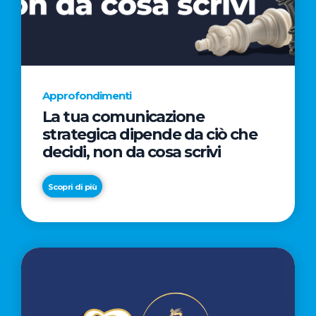
AL
CINEMA
NELLA
CAMPAGNA
DIRETTA
Approfondimenti
DAL
La tua comunicazione
REGISTA
strategica dipende da ciò che
PREMIO
decidi, non da cosa scrivi
OSCAR®
TAIKA
Scopri di più
WAITITI