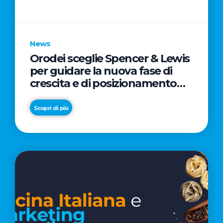
parole
chiave
News
Orodei sceglie Spencer & Lewis
per guidare la nuova fase di
crescita e di posizionamento
del brand
Scopri di più