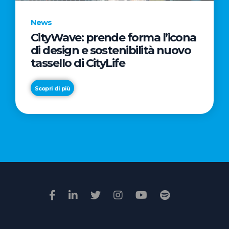
News
CityWave: prende forma l’icona
News
di design e sostenibilità nuovo
Premio
tassello di CityLife
Film
Impresa
Scopri di più
2026:
“Passione
Scopri di più
di
famiglia”
vince
il
voto
della
giuria
popolare
online