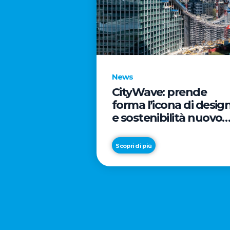
News
CityWave: prende
forma l’icona di desig
e sostenibilità nuovo
tassello di CityLife
Scopri di più