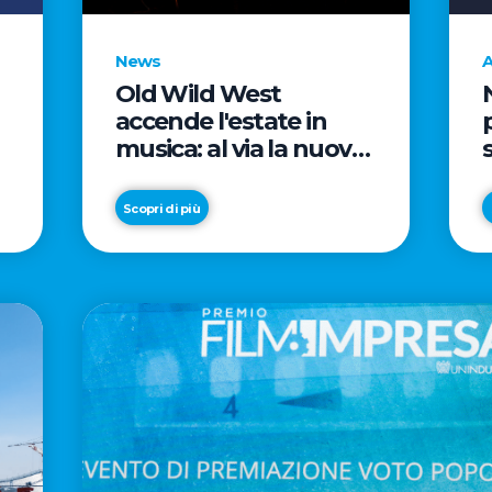
News
A
Old Wild West
accende l'estate in
musica: al via la nuova
edizione di "Music Star"
e le prestigiose
Scopri di più
partnership con Radio
Italia e Live Nation