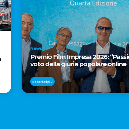
News
Premio Film Impresa 2026: “Passion
n
voto della giuria popolare online
Scopri di più