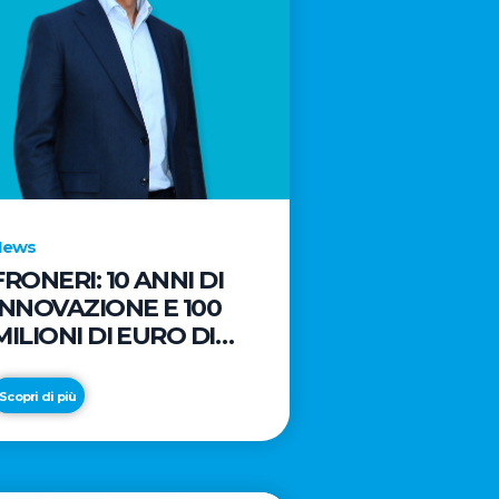
News
FRONERI: 10 ANNI DI
INNOVAZIONE E 100
MILIONI DI EURO DI
NUOVI INVESTIMENTI
PER LO SVILUPPO DEL
Scopri di più
MERCATO ITALIANO
DEL GELATO