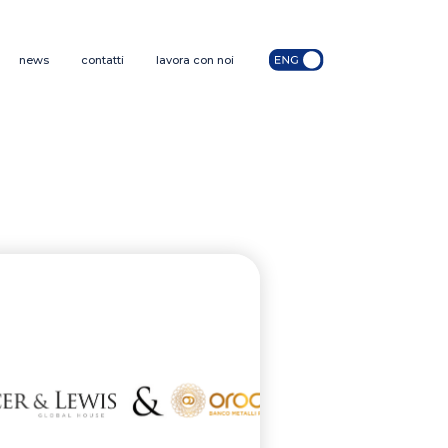
news
contatti
lavora con noi