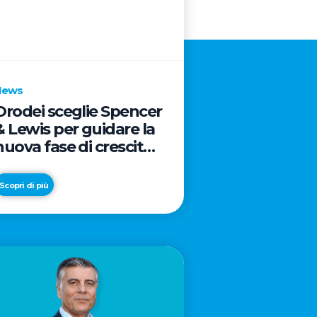
News
Orodei sceglie Spencer
& Lewis per guidare la
nuova fase di crescita
e di posizionamento
del brand
Scopri di più