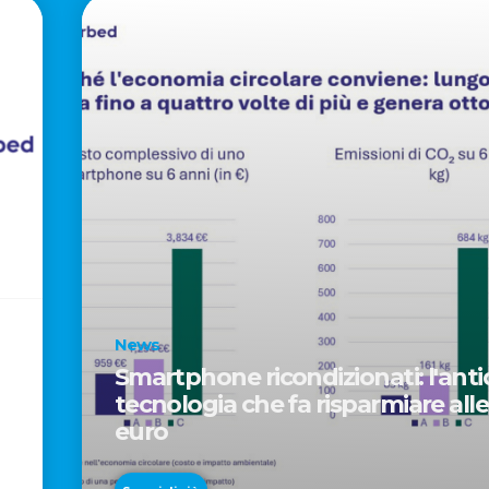
News
Smartphone ricondizionati: l'antid
tecnologia che fa risparmiare alle
euro