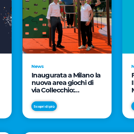
News
Inaugurata a Milano la
nuova area giochi di
via Collecchio:
prosegue l'impegno di
e
CityLife e
Scopri di più
SmartCityLife per gli
spazi pubblici del
Municipio 8