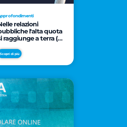
pprofondimenti
Nelle relazioni
pubbliche l'alta quota
si raggiunge a terra (e
davanti ad un caffè)
Scopri di più