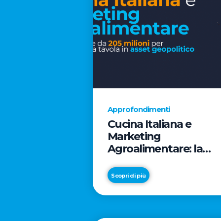
Approfondimenti
Cucina Italiana e
Marketing
Agroalimentare: la
rivoluzione da 205
milioni per trasformar
Scopri di più
la tavola in asset
geopolitico