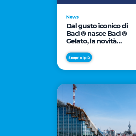
News
Dal gusto iconico di
Baci ® nasce Baci ®
Gelato, la novità
firmata Froneri
Scopri di più