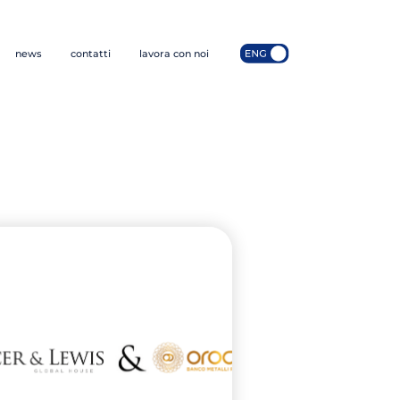
news
contatti
lavora con noi