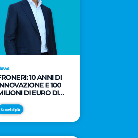
News
FRONERI: 10 ANNI DI
INNOVAZIONE E 100
MILIONI DI EURO DI
NUOVI INVESTIMENTI
PER LO SVILUPPO DEL
Scopri di più
MERCATO ITALIANO
DEL GELATO