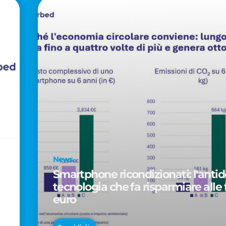
News
Smartphone ricondizionati: l'antido
tecnologia che fa risparmiare alle 
euro