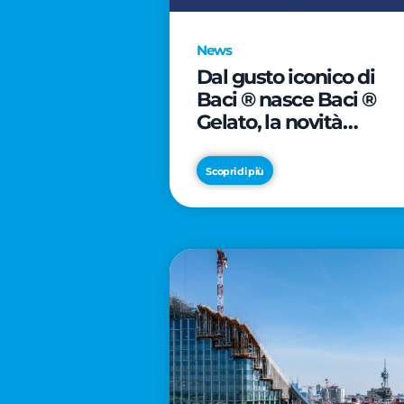
News
Dal gusto iconico di
Baci ® nasce Baci ®
Gelato, la novità
firmata Froneri
Scopri di più