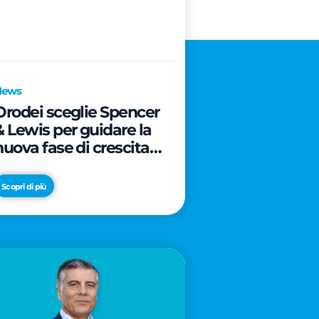
News
Orodei sceglie Spencer
& Lewis per guidare la
nuova fase di crescita e
di posizionamento del
brand
Scopri di più