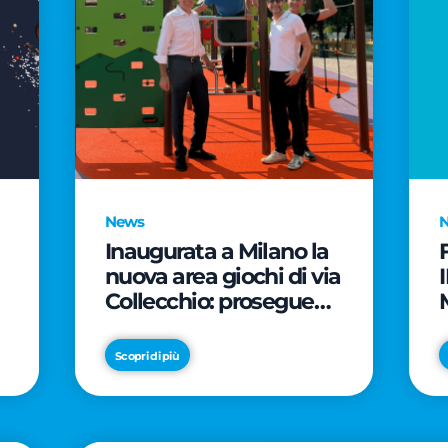
News
Inaugurata a Milano la
nuova area giochi di via
Collecchio: prosegue
l'impegno di CityLife e
e
SmartCityLife per gli
Scopri di più
spazi pubblici del
Municipio 8