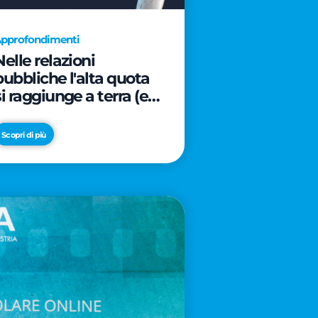
pprofondimenti
Nelle relazioni
pubbliche l'alta quota
si raggiunge a terra (e
davanti ad un caffè)
Scopri di più