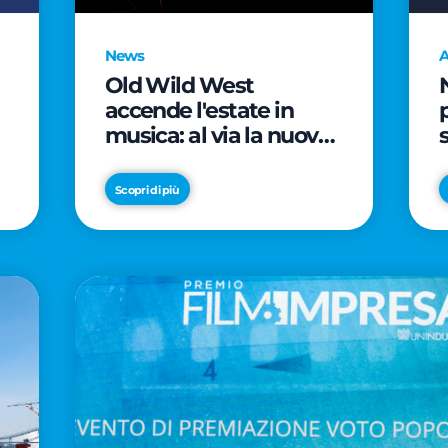
News
A
Old Wild West
accende l'estate in
musica: al via la nuova
edizione di "Music Star"
e le prestigiose
Scopri di più
partnership con Radio
Italia e Live Nation