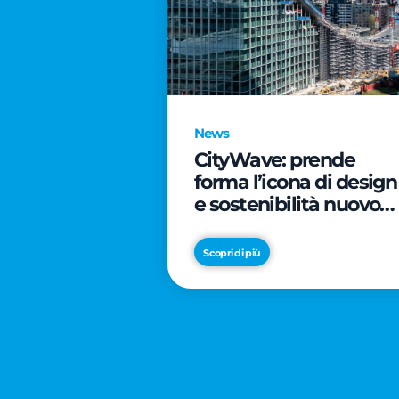
News
CityWave: prende
forma l’icona di design
e sostenibilità nuovo
tassello di CityLife
Scopri di più