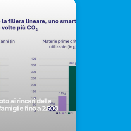
to ai rincari della
famiglie fino a 2.500