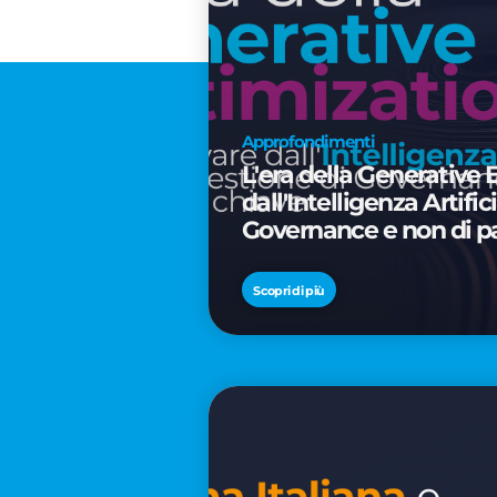
Approfondimenti
L'era della Generative 
dall'Intelligenza Artifi
Governance e non di p
Scopri di più