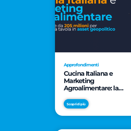
Approfondimenti
Cucina Italiana e
Marketing
Agroalimentare: la
rivoluzione da 205
milioni per trasformar
Scopri di più
la tavola in asset
geopolitico