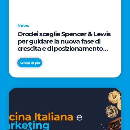
parole
chiave
News
Orodei sceglie Spencer & Lewis
per guidare la nuova fase di
crescita e di posizionamento
del brand
Scopri di più