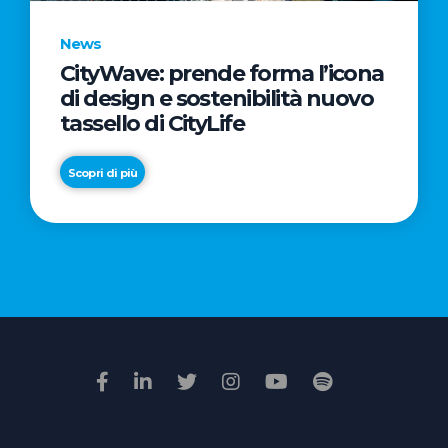
News
CityWave: prende forma l’icona
News
di design e sostenibilità nuovo
Premio
tassello di CityLife
Film
Impresa
Scopri di più
2026:
“Passione
Scopri di più
di
famiglia”
vince
il
voto
della
giuria
popolare
online