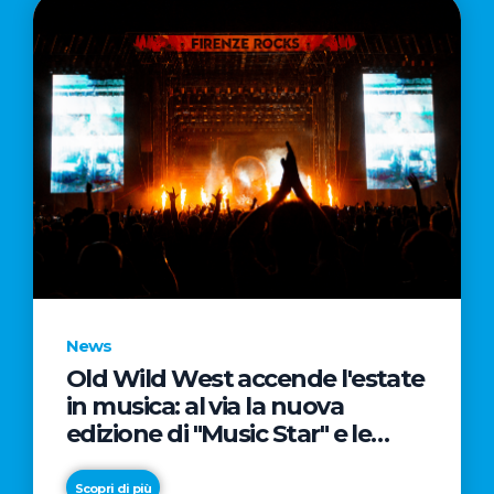
News
Old Wild West accende l'estate
in musica: al via la nuova
edizione di "Music Star" e le
prestigiose partnership con
Radio Italia e Live Nation
Scopri di più