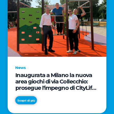
News
Inaugurata a Milano la nuova
area giochi di via Collecchio:
prosegue l'impegno di CityLife
e SmartCityLife per gli spazi
pubblici del Municipio 8
Scopri di più