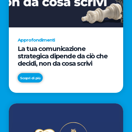
AL
CINEMA
NELLA
CAMPAGNA
DIRETTA
Approfondimenti
DAL
La tua comunicazione
REGISTA
strategica dipende da ciò che
PREMIO
decidi, non da cosa scrivi
OSCAR®
TAIKA
Scopri di più
WAITITI