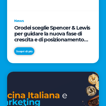
parole
chiave
News
Orodei sceglie Spencer & Lewis
per guidare la nuova fase di
crescita e di posizionamento
del brand
Scopri di più