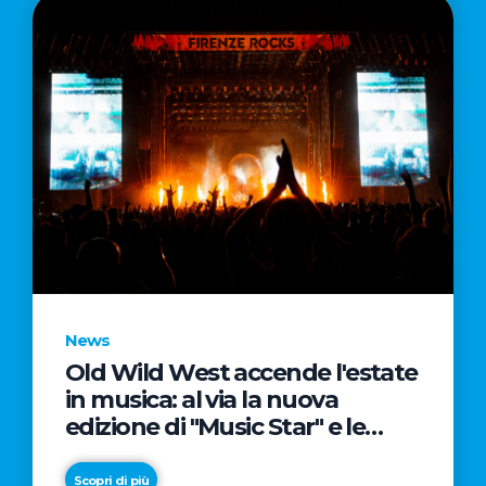
News
Old Wild West accende l'estate
in musica: al via la nuova
edizione di "Music Star" e le
prestigiose partnership con
Radio Italia e Live Nation
Scopri di più