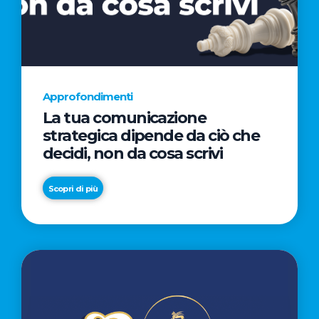
AL
CINEMA
NELLA
CAMPAGNA
DIRETTA
Approfondimenti
DAL
La tua comunicazione
REGISTA
strategica dipende da ciò che
PREMIO
decidi, non da cosa scrivi
OSCAR®
TAIKA
Scopri di più
WAITITI