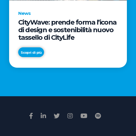
News
CityWave: prende forma l’icona
News
di design e sostenibilità nuovo
Premio
tassello di CityLife
Film
Impresa
Scopri di più
2026:
“Passione
Scopri di più
di
famiglia”
vince
il
voto
della
giuria
popolare
online