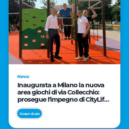
News
Inaugurata a Milano la nuova
area giochi di via Collecchio:
prosegue l'impegno di CityLife
e SmartCityLife per gli spazi
pubblici del Municipio 8
Scopri di più