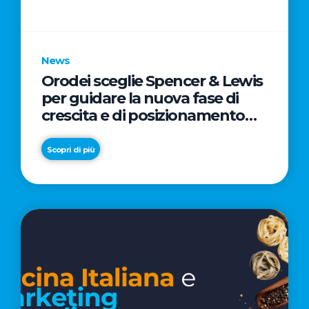
parole
chiave
News
Orodei sceglie Spencer & Lewis
per guidare la nuova fase di
crescita e di posizionamento
del brand
Scopri di più