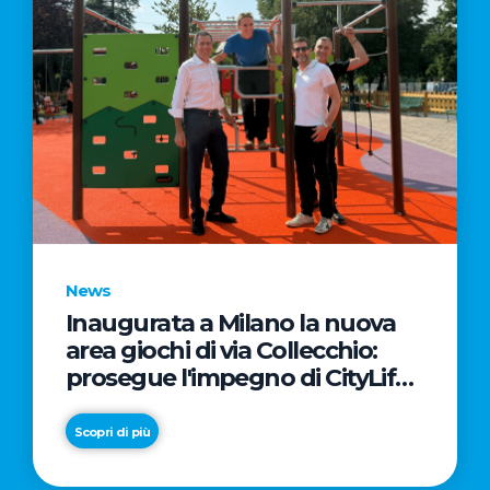
News
Inaugurata a Milano la nuova
area giochi di via Collecchio:
prosegue l'impegno di CityLife
e SmartCityLife per gli spazi
pubblici del Municipio 8
Scopri di più