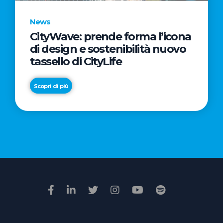
News
CityWave: prende forma l’icona
News
di design e sostenibilità nuovo
Premio
tassello di CityLife
Film
Impresa
Scopri di più
2026:
“Passione
Scopri di più
di
famiglia”
vince
il
voto
della
giuria
popolare
online