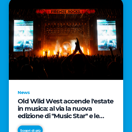
News
Old Wild West accende l'estate
in musica: al via la nuova
edizione di "Music Star" e le
prestigiose partnership con
Radio Italia e Live Nation
Scopri di più