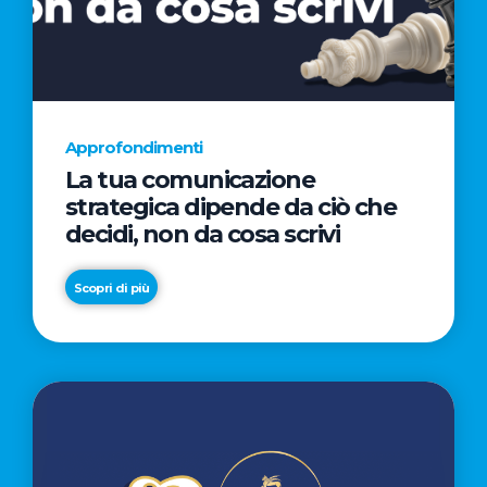
AL
CINEMA
NELLA
CAMPAGNA
DIRETTA
Approfondimenti
DAL
La tua comunicazione
REGISTA
strategica dipende da ciò che
PREMIO
decidi, non da cosa scrivi
OSCAR®
TAIKA
Scopri di più
WAITITI