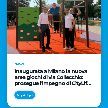
News
Inaugurata a Milano la nuova
area giochi di via Collecchio:
prosegue l'impegno di CityLife
e SmartCityLife per gli spazi
pubblici del Municipio 8
Scopri di più