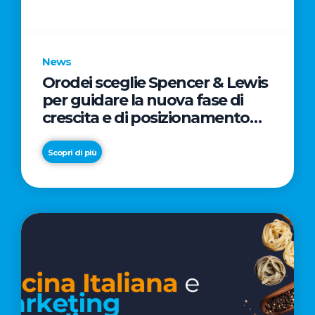
parole
chiave
News
Orodei sceglie Spencer & Lewis
per guidare la nuova fase di
crescita e di posizionamento
del brand
Scopri di più