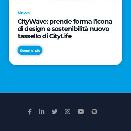
News
CityWave: prende forma l’icona
News
di design e sostenibilità nuovo
Premio
tassello di CityLife
Film
Impresa
Scopri di più
2026:
“Passione
Scopri di più
di
famiglia”
vince
il
voto
della
giuria
popolare
online