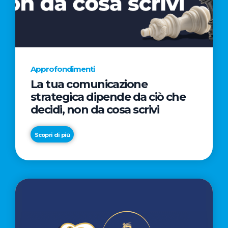
AL
CINEMA
NELLA
CAMPAGNA
DIRETTA
Approfondimenti
DAL
La tua comunicazione
REGISTA
strategica dipende da ciò che
PREMIO
decidi, non da cosa scrivi
OSCAR®
TAIKA
Scopri di più
WAITITI