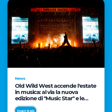
News
Old Wild West accende l'estate
in musica: al via la nuova
edizione di "Music Star" e le
prestigiose partnership con
Radio Italia e Live Nation
Scopri di più