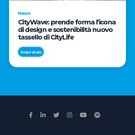
News
CityWave: prende forma l’icona
News
di design e sostenibilità nuovo
Premio
tassello di CityLife
Film
Impresa
Scopri di più
2026:
“Passione
Scopri di più
di
famiglia”
vince
il
voto
della
giuria
popolare
online