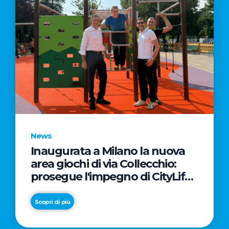
News
Inaugurata a Milano la nuova
area giochi di via Collecchio:
prosegue l'impegno di CityLife
e SmartCityLife per gli spazi
pubblici del Municipio 8
Scopri di più