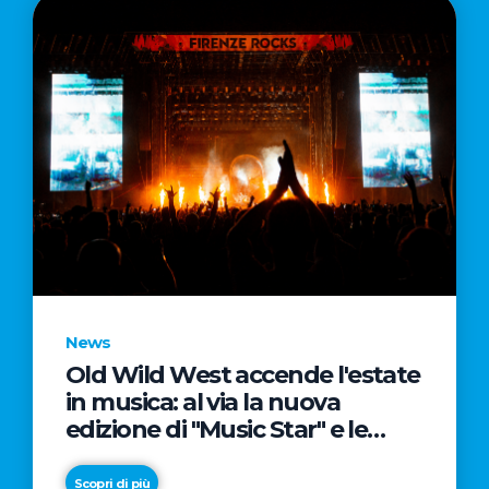
News
Old Wild West accende l'estate
in musica: al via la nuova
edizione di "Music Star" e le
prestigiose partnership con
Radio Italia e Live Nation
Scopri di più