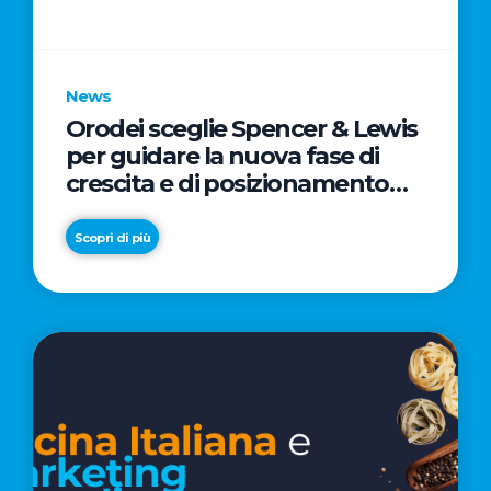
parole
chiave
News
Orodei sceglie Spencer & Lewis
per guidare la nuova fase di
crescita e di posizionamento
del brand
Scopri di più