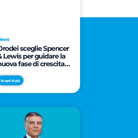
News
Orodei sceglie Spencer
& Lewis per guidare la
nuova fase di crescita e
di posizionamento del
brand
Scopri di più