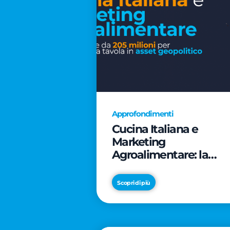
Approfondimenti
Cucina Italiana e
Marketing
Agroalimentare: la
rivoluzione da 205
milioni per trasformar
Scopri di più
la tavola in asset
geopolitico