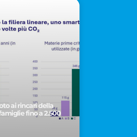
to ai rincari della
famiglie fino a 2.500