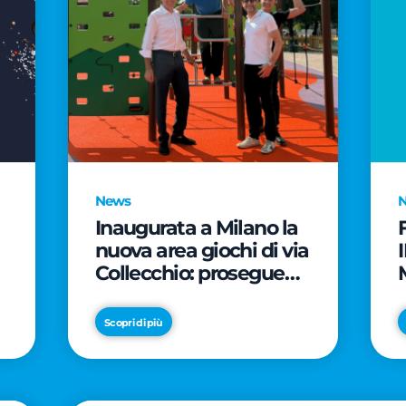
News
Inaugurata a Milano la
nuova area giochi di via
Collecchio: prosegue
l'impegno di CityLife e
e
SmartCityLife per gli
Scopri di più
spazi pubblici del
Municipio 8