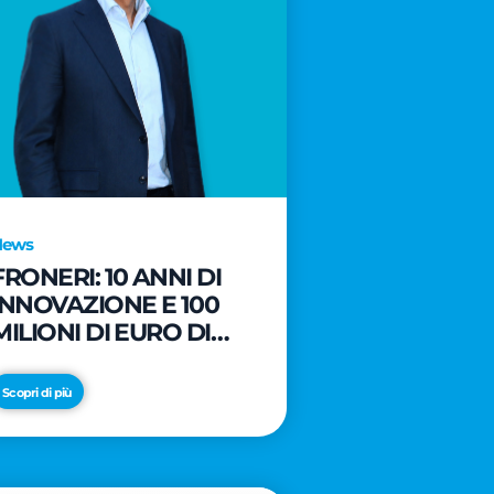
News
FRONERI: 10 ANNI DI
INNOVAZIONE E 100
MILIONI DI EURO DI
NUOVI INVESTIMENTI
PER LO SVILUPPO DEL
Scopri di più
MERCATO ITALIANO
DEL GELATO