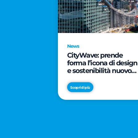
News
CityWave: prende
forma l’icona di design
e sostenibilità nuovo
tassello di CityLife
Scopri di più