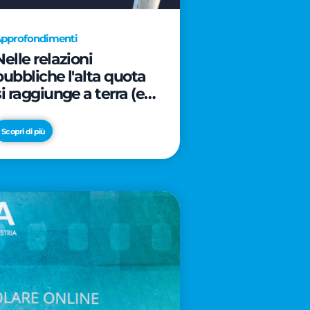
pprofondimenti
Nelle relazioni
pubbliche l'alta quota
si raggiunge a terra (e
davanti ad un caffè)
Scopri di più