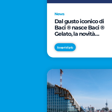
News
Dal gusto iconico di
Baci ® nasce Baci ®
Gelato, la novità
firmata Froneri
Scopri di più