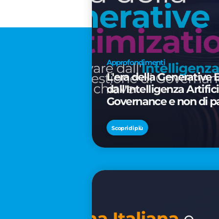
Approfondimenti
L'era della Generative 
dall'Intelligenza Artifi
Governance e non di p
Scopri di più