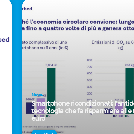
News
Smartphone ricondizionati: l'antido
tecnologia che fa risparmiare alle 
euro