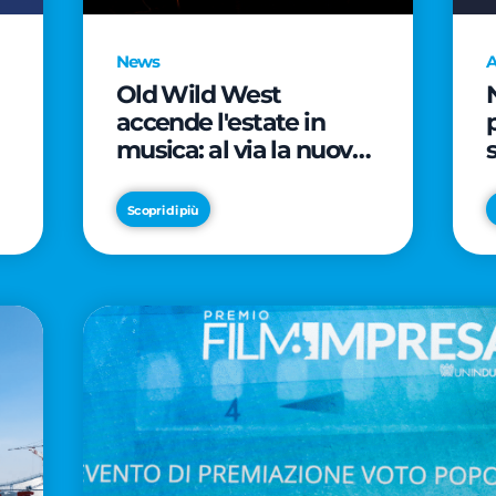
News
A
Old Wild West
accende l'estate in
musica: al via la nuova
edizione di "Music Star"
e le prestigiose
Scopri di più
partnership con Radio
Italia e Live Nation