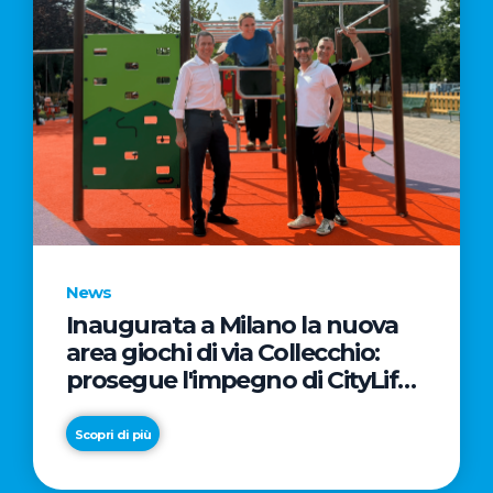
News
Inaugurata a Milano la nuova
area giochi di via Collecchio:
prosegue l'impegno di CityLife
e SmartCityLife per gli spazi
pubblici del Municipio 8
Scopri di più