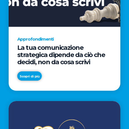
AL
CINEMA
NELLA
CAMPAGNA
DIRETTA
Approfondimenti
DAL
La tua comunicazione
REGISTA
strategica dipende da ciò che
PREMIO
decidi, non da cosa scrivi
OSCAR®
TAIKA
Scopri di più
WAITITI