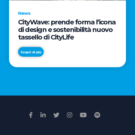
News
CityWave: prende forma l’icona
News
di design e sostenibilità nuovo
Premio
tassello di CityLife
Film
Impresa
Scopri di più
2026:
“Passione
Scopri di più
di
famiglia”
vince
il
voto
della
giuria
popolare
online