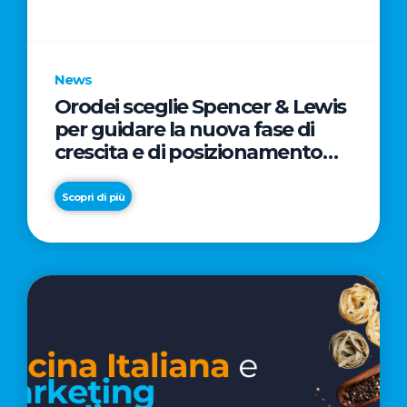
parole
chiave
News
Orodei sceglie Spencer & Lewis
per guidare la nuova fase di
crescita e di posizionamento
del brand
Scopri di più