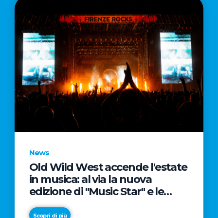
News
Old Wild West accende l'estate
in musica: al via la nuova
edizione di "Music Star" e le
prestigiose partnership con
Radio Italia e Live Nation
Scopri di più